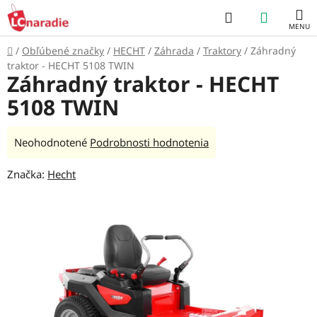
Prejsť
Hľadať
NÁKUP
na
obsah
KOŠÍK
Domov
/
Obľúbené značky
/
HECHT
/
Záhrada
/
Traktory
/
Záhradný
traktor - HECHT 5108 TWIN
Záhradný traktor - HECHT
5108 TWIN
Priemerné
Neohodnotené
Podrobnosti hodnotenia
hodnotenie
Značka:
Hecht
produktu
je
0,0
z
5
hviezdičiek.