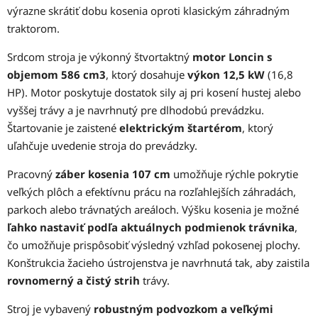
výrazne skrátiť dobu kosenia oproti klasickým záhradným
traktorom.
Srdcom stroja je výkonný štvortaktný
motor Loncin s
objemom 586 cm3
, ktorý dosahuje
výkon 12,5 kW
(16,8
HP). Motor poskytuje dostatok sily aj pri kosení hustej alebo
vyššej trávy a je navrhnutý pre dlhodobú prevádzku.
Štartovanie je zaistené
elektrickým štartérom
, ktorý
uľahčuje uvedenie stroja do prevádzky.
Pracovný
záber kosenia 107 cm
umožňuje rýchle pokrytie
veľkých plôch a efektívnu prácu na rozľahlejších záhradách,
parkoch alebo trávnatých areáloch. Výšku kosenia je možné
ľahko nastaviť podľa aktuálnych podmienok trávnika
,
čo umožňuje prispôsobiť výsledný vzhľad pokosenej plochy.
Konštrukcia žacieho ústrojenstva je navrhnutá tak, aby zaistila
rovnomerný a čistý strih
trávy.
Stroj je vybavený
robustným podvozkom a veľkými