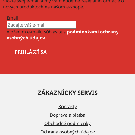
Vložte svoj e-mail a my Vám budeme zasielať informácie o
nových produktoch na našom e-shope.
Email
Vložením e-mailu súhlasíte s
podmienkami ochrany
osobných údajov
.
PRIHLÁSIŤ SA
Z
á
ZÁKAZNÍCKY SERVIS
p
ä
Kontakty
t
Doprava a platba
i
Obchodné podmienky
e
Ochrana osobných údajov