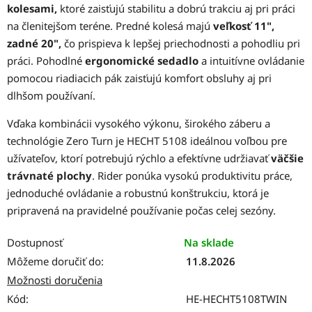
kolesami,
ktoré zaisťujú stabilitu a dobrú trakciu aj pri práci
na členitejšom teréne. Predné kolesá majú
veľkosť 11",
zadné 20",
čo prispieva k lepšej priechodnosti a pohodliu pri
práci. Pohodlné
ergonomické sedadlo
a intuitívne ovládanie
pomocou riadiacich pák zaisťujú komfort obsluhy aj pri
dlhšom používaní.
Vďaka kombinácii vysokého výkonu, širokého záberu a
technológie Zero Turn je HECHT 5108 ideálnou voľbou pre
užívateľov, ktorí potrebujú rýchlo a efektívne udržiavať
väčšie
trávnaté plochy
. Rider ponúka vysokú produktivitu práce,
jednoduché ovládanie a robustnú konštrukciu, ktorá je
pripravená na pravidelné používanie počas celej sezóny.
Dostupnosť
Na sklade
Môžeme doručiť do:
11.8.2026
Možnosti doručenia
Kód:
HE-HECHT5108TWIN