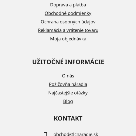
t
Doprava a platba
i
Obchodné podmienky
e
Ochrana osobných údajov
Reklamácia a vrátenie tovaru
Moja objednávka
UŽITOČNÉ INFORMÁCIE
O nás
Požičovňa náradia
Najčastejšie otázky
Blog
KONTAKT
obchod
@
lcnaradie.sk