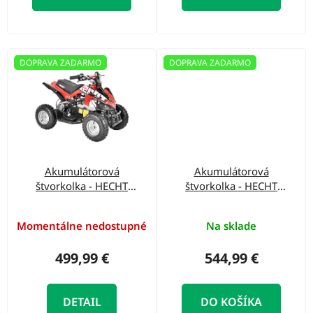
o
v
DOPRAVA ZADARMO
DOPRAVA ZADARMO
Akumulátorová
Akumulátorová
štvorkolka - HECHT
štvorkolka - HECHT
54100 RED
56100 ARMY
Momentálne nedostupné
Na sklade
499,99 €
544,99 €
DETAIL
DO KOŠÍKA