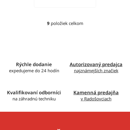
9
položiek celkom
O
v
l
á
d
a
c
Rýchle dodanie
Autorizovaný predajca
i
expedujeme do 24 hodín
najznámejších značiek
e
p
r
Kvalifikovaní odborníci
Kamenná predajňa
v
na záhradnú techniku
v Radošovciach
k
y
v
ý
p