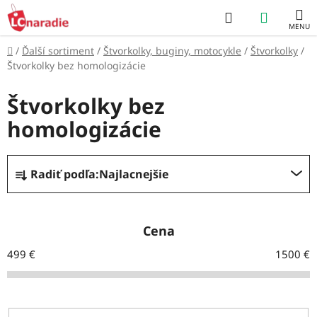
Prejsť
Hľadať
NÁKUP
na
obsah
KOŠÍK
Domov
/
Ďalší sortiment
/
Štvorkolky, buginy, motocykle
/
Štvorkolky
/
Štvorkolky bez homologizácie
Štvorkolky bez
homologizácie
R
Radiť podľa:
Najlacnejšie
a
d
e
Cena
n
499
€
1500
€
i
e
p