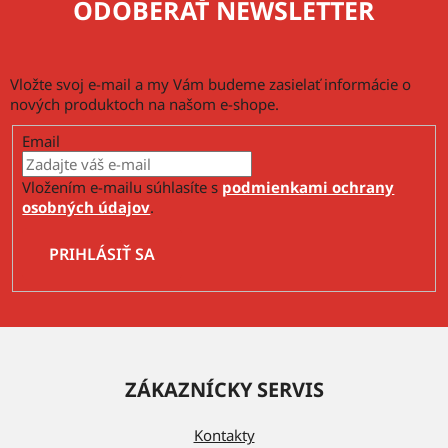
ODOBERAŤ NEWSLETTER
i
s
u
Vložte svoj e-mail a my Vám budeme zasielať informácie o
nových produktoch na našom e-shope.
Email
Vložením e-mailu súhlasíte s
podmienkami ochrany
osobných údajov
.
PRIHLÁSIŤ SA
Z
á
ZÁKAZNÍCKY SERVIS
p
ä
Kontakty