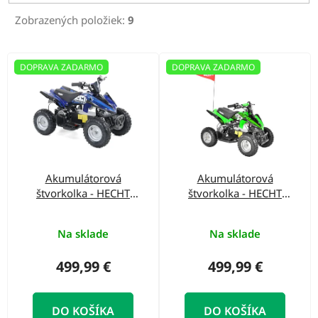
r
Zobrazených položiek:
9
o
d
V
DOPRAVA ZADARMO
DOPRAVA ZADARMO
u
ý
k
p
t
i
o
s
v
p
Akumulátorová
Akumulátorová
r
štvorkolka - HECHT
štvorkolka - HECHT
o
54100 BLUE
54100 GREEN
d
Na sklade
Na sklade
u
499,99 €
499,99 €
k
t
DO KOŠÍKA
DO KOŠÍKA