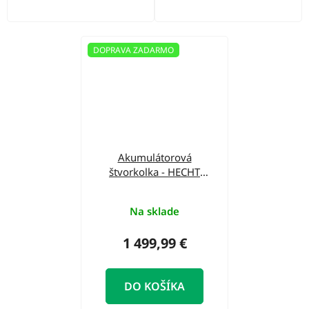
DOPRAVA ZADARMO
Akumulátorová
štvorkolka - HECHT
56150 HURON
Na sklade
1 499,99 €
DO KOŠÍKA