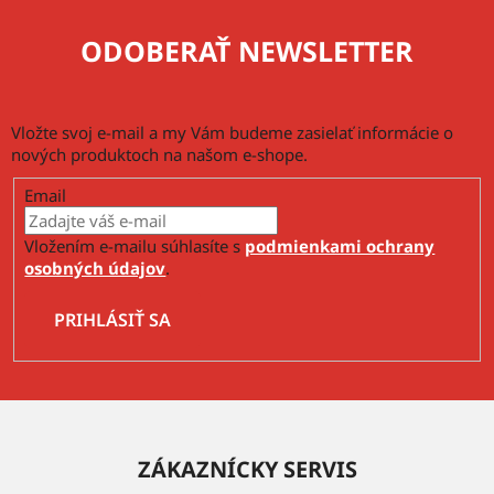
ODOBERAŤ NEWSLETTER
Vložte svoj e-mail a my Vám budeme zasielať informácie o
nových produktoch na našom e-shope.
Email
Vložením e-mailu súhlasíte s
podmienkami ochrany
osobných údajov
.
PRIHLÁSIŤ SA
Z
á
ZÁKAZNÍCKY SERVIS
p