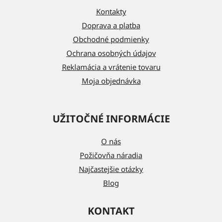
ä
Kontakty
t
Doprava a platba
i
Obchodné podmienky
e
Ochrana osobných údajov
Reklamácia a vrátenie tovaru
Moja objednávka
UŽITOČNÉ INFORMÁCIE
O nás
Požičovňa náradia
Najčastejšie otázky
Blog
KONTAKT