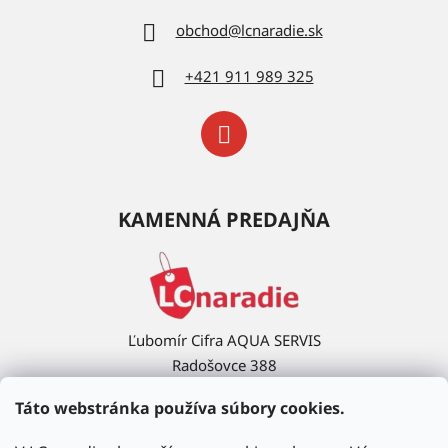
obchod
@
lcnaradie.sk
+421 911 989 325
KAMENNÁ PREDAJŇA
Ľubomír Cifra AQUA SERVIS
Radošovce 388
908 63 Radošovce
Táto webstránka používa súbory cookies.
Ukázať na mape →