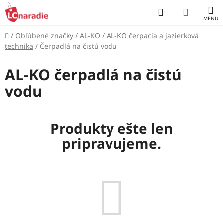
Prejsť
Hľadať
NÁKUP
na
obsah
KOŠÍK
Domov
/
Obľúbené značky
/
AL-KO
/
AL-KO čerpacia a jazierková
technika
/
Čerpadlá na čistú vodu
AL-KO čerpadlá na čistú
vodu
Produkty ešte len
pripravujeme.