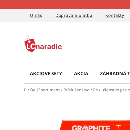
Prejsť
na
obsah
O nás
Doprava a platba
Kontakty
AKCIOVÉ SETY
AKCIA
ZÁHRADNÁ T
Domov
/
Ďalší sortiment
/
Príslušenstvo
/
Príslušenstvo pre 