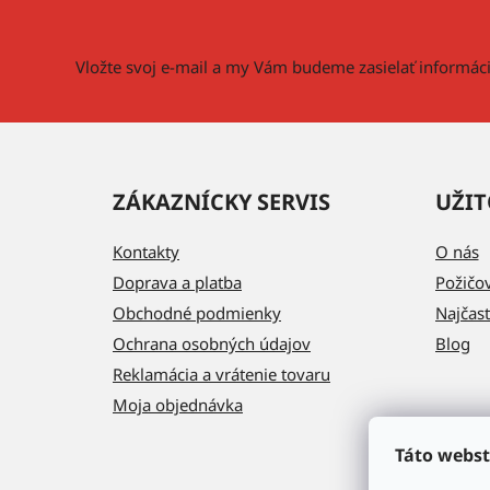
t
i
Vložte svoj e-mail a my Vám budeme zasielať informá
e
ZÁKAZNÍCKY SERVIS
UŽIT
Kontakty
O nás
Doprava a platba
Požičo
Obchodné podmienky
Najčast
Ochrana osobných údajov
Blog
Reklamácia a vrátenie tovaru
Moja objednávka
Táto webst