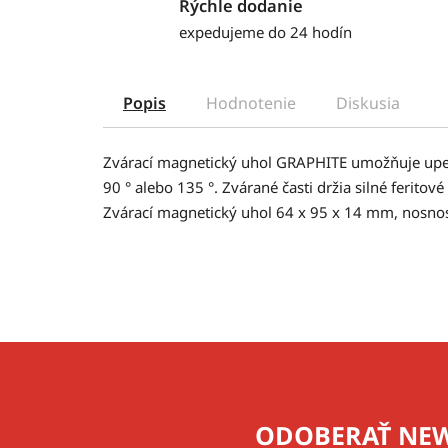
Rýchle dodanie
expedujeme do 24 hodín
Popis
Hodnotenie
Diskusia
Zvárací magnetický uhol GRAPHITE umožňuje upev
90 ° alebo 135 °. Zvárané časti držia silné feri
Zvárací magnetický uhol 64 x 95 x 14 mm, nosnosť 
Z
á
p
ODOBERAŤ NEW
ä