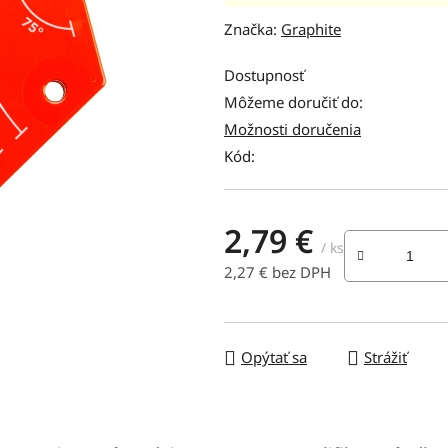
hodnotenie
Značka:
Graphite
produktu
je
Dostupnosť
0,0
Môžeme doručiť do:
z
Možnosti doručenia
5
Kód:
hviezdičiek.
2,79 €
/ ks
2,27 € bez DPH
Jednotková cena:
Opýtať sa
Strážiť