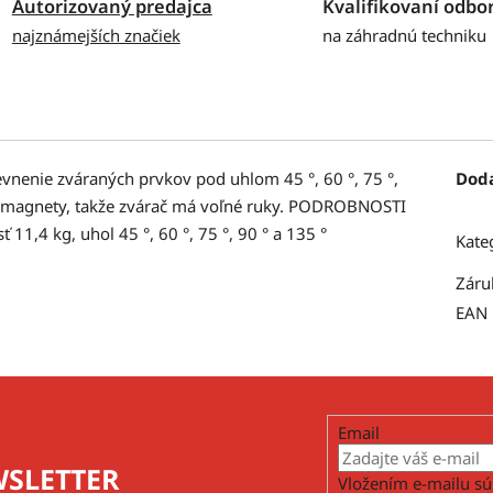
Autorizovaný predajca
Kvalifikovaní odbor
najznámejších značiek
na záhradnú techniku
nenie zváraných prvkov pod uhlom 45 °, 60 °, 75 °,
Dod
tové magnety, takže zvárač má voľné ruky. PODROBNOSTI
11,4 kg, uhol 45 °, 60 °, 75 °, 90 ° a 135 °
Kate
Záru
EAN
Email
SLETTER
Vložením e-mailu sú