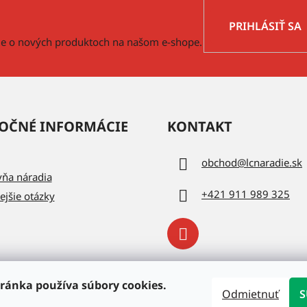
PRIHLÁSIŤ SA
cie o nových produktoch na našom e-shope.
OČNÉ INFORMÁCIE
KONTAKT
obchod
@
lcnaradie.sk
vňa náradia
+421 911 989 325
ejšie otázky
ránka používa súbory cookies.
Odmietnuť
S