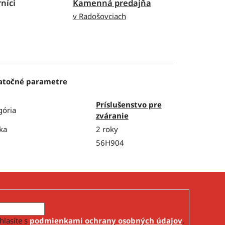
níci
Kamenná predajňa
v Radošovciach
atočné parametre
Príslušenstvo pre
gória
zváranie
ka
2 roky
56H904
hlasíte s
podmienkami ochrany osobných údajov
.