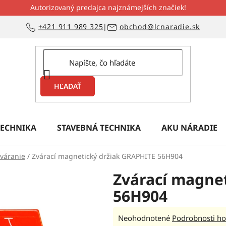
Autorizovaný predajca najznámejších značiek!
+421 911 989 325
|
obchod@lcnaradie.sk
HĽADAŤ
ECHNIKA
STAVEBNÁ TECHNIKA
AKU NÁRADIE
zváranie
/
Zvárací magnetický držiak GRAPHITE 56H904
Zvárací magne
56H904
Priemerné
Neohodnotené
Podrobnosti ho