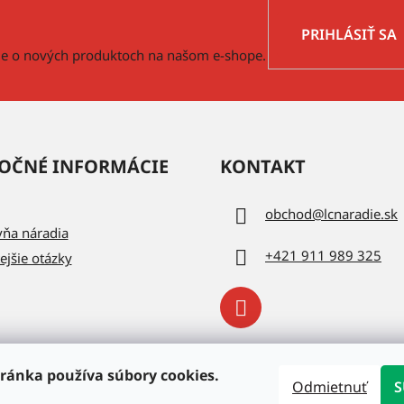
PRIHLÁSIŤ SA
cie o nových produktoch na našom e-shope.
OČNÉ INFORMÁCIE
KONTAKT
obchod
@
lcnaradie.sk
vňa náradia
+421 911 989 325
ejšie otázky
ránka používa súbory cookies.
Odmietnuť
S