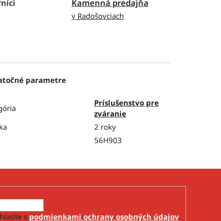
níci
Kamenná predajňa
v Radošovciach
atočné parametre
Príslušenstvo pre
gória
zváranie
ka
2 roky
56H903
hlasíte s
podmienkami ochrany osobných údajov
.