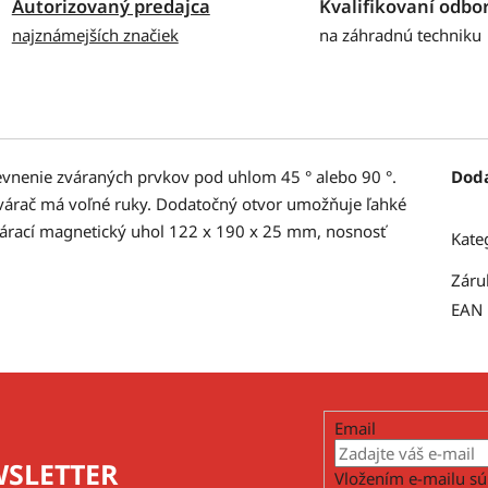
Autorizovaný predajca
Kvalifikovaní odbor
najznámejších značiek
na záhradnú techniku
vnenie zváraných prvkov pod uhlom 45 ° alebo 90 °.
Dod
 zvárač má voľné ruky. Dodatočný otvor umožňuje ľahké
rací magnetický uhol 122 x 190 x 25 mm, nosnosť
Kate
Záru
EAN
Email
SLETTER
Vložením e-mailu sú