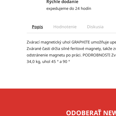
Rýchle dodanie
expedujeme do 24 hodín
Popis
Hodnotenie
Diskusia
Zvárací magnetický uhol GRAPHITE umožňuje upe
Zvárané časti držia silné feritové magnety, takže
odstránenie magnetu po práci. PODROBNOSTI Zvá
34,0 kg, uhol 45 ° a 90 °
Z
á
p
ODOBERAŤ NEW
ä