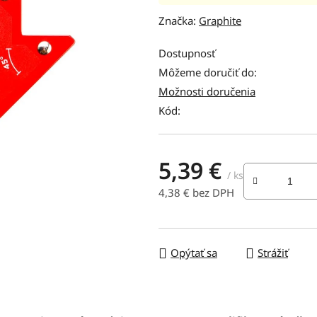
hodnotenie
Značka:
Graphite
produktu
je
Dostupnosť
0,0
Môžeme doručiť do:
z
Možnosti doručenia
5
Kód:
hviezdičiek.
5,39 €
/ ks
4,38 € bez DPH
Jednotková cena:
Opýtať sa
Strážiť