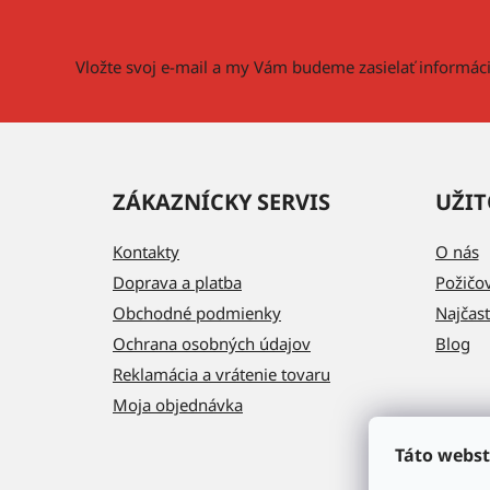
t
i
Vložte svoj e-mail a my Vám budeme zasielať informá
e
ZÁKAZNÍCKY SERVIS
UŽIT
Kontakty
O nás
Doprava a platba
Požičo
Obchodné podmienky
Najčast
Ochrana osobných údajov
Blog
Reklamácia a vrátenie tovaru
Moja objednávka
Táto webst