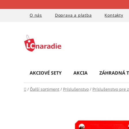
Prejsť
na
obsah
O nás
Doprava a platba
Kontakty
AKCIOVÉ SETY
AKCIA
ZÁHRADNÁ T
Domov
/
Ďalší sortiment
/
Príslušenstvo
/
Príslušenstvo pre 