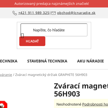
Autorizovaný predajca najznámejších značiek!
+421 911 989 325
|
obchod@lcnaradie.sk
HĽADAŤ
ECHNIKA
STAVEBNÁ TECHNIKA
AKU NÁRADIE
zváranie
/
Zvárací magnetický držiak GRAPHITE 56H903
Zvárací magne
56H903
Priemerné
Neohodnotené
Podrobnosti ho