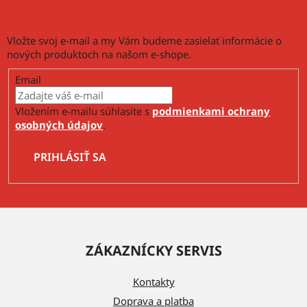
i
e
p
Vložte svoj e-mail a my Vám budeme zasielať informácie o
r
nových produktoch na našom e-shope.
v
k
Email
y
v
Vložením e-mailu súhlasíte s
podmienkami ochrany
ý
osobných údajov
.
p
i
PRIHLÁSIŤ SA
s
u
Z
á
ZÁKAZNÍCKY SERVIS
p
ä
Kontakty
t
Doprava a platba