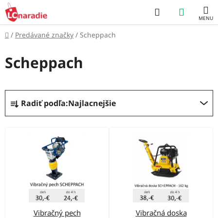
Prejsť
Hľadať
NÁKUP
na
obsah
KOŠÍK
Domov
/
Predávané značky
/
Scheppach
Scheppach
R
Radiť podľa:
Najlacnejšie
a
d
V
e
ý
n
p
i
i
e
s
p
p
r
Vibračný pech
Vibračná doska