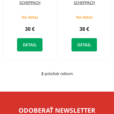
r
SCHEPPACH
SCHEPPACH
o
o
d
d
Na dotaz
Na dotaz
u
u
k
30 €
38 €
k
t
t
o
DETAIL
DETAIL
o
v
v
2
položiek celkom
O
v
l
á
d
a
ODOBERAŤ NEWSLETTER
c