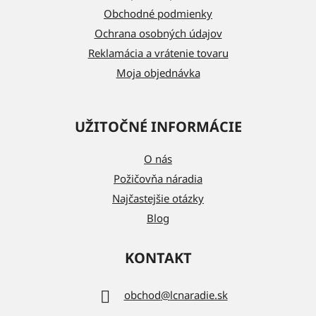
i
Obchodné podmienky
e
Ochrana osobných údajov
Reklamácia a vrátenie tovaru
Moja objednávka
UŽITOČNÉ INFORMÁCIE
O nás
Požičovňa náradia
Najčastejšie otázky
Blog
KONTAKT
obchod
@
lcnaradie.sk