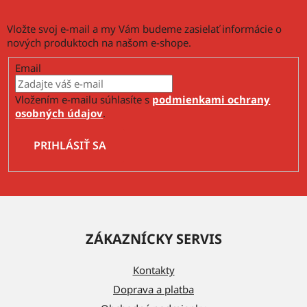
e
p
Vložte svoj e-mail a my Vám budeme zasielať informácie o
r
nových produktoch na našom e-shope.
v
k
Email
y
v
Vložením e-mailu súhlasíte s
podmienkami ochrany
ý
osobných údajov
.
p
i
PRIHLÁSIŤ SA
s
u
Z
á
ZÁKAZNÍCKY SERVIS
p
ä
Kontakty
t
Doprava a platba