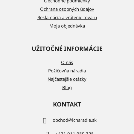
i
Obchodné podmienky
e
Ochrana osobných údajov
Reklamácia a vrátenie tovaru
Moja objednávka
UŽITOČNÉ INFORMÁCIE
O nás
Požičovňa náradia
Najčastejšie otázky
Blog
KONTAKT
obchod
@
lcnaradie.sk
+421 911 989 325