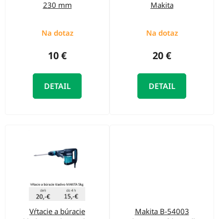
r
230 mm
Makita
o
o
d
d
Na dotaz
Na dotaz
u
u
k
10 €
20 €
k
t
t
o
DETAIL
DETAIL
o
v
v
Vŕtacie a búracie
Makita B-54003