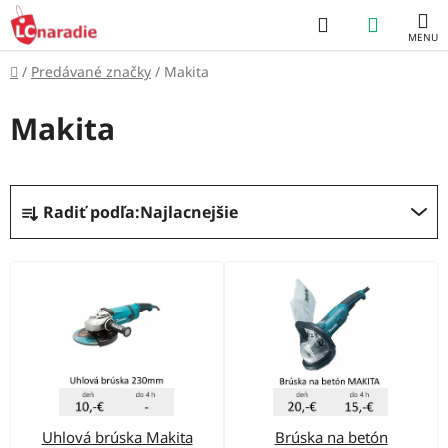
Prejsť
Hľadať
NÁKUP
na
obsah
KOŠÍK
Domov
/
Predávané značky
/
Makita
Makita
R
Radiť podľa:
Najlacnejšie
a
d
V
e
ý
n
p
i
i
e
s
p
p
r
Uhlová brúska Makita
Brúska na betón