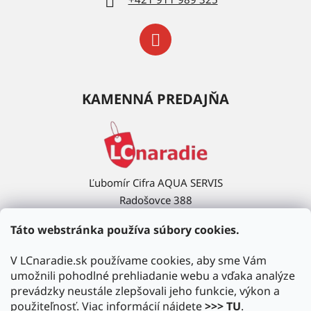
KAMENNÁ PREDAJŇA
Ľubomír Cifra AQUA SERVIS
Radošovce 388
908 63 Radošovce
Táto webstránka používa súbory cookies.
Ukázať na mape →
V LCnaradie.sk používame cookies, aby sme Vám
umožnili pohodlné prehliadanie webu a vďaka analýze
prevádzky neustále zlepšovali jeho funkcie, výkon a
použiteľnosť. Viac informácií nájdete
>>> TU
.