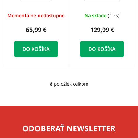
Momentálne nedostupné
Na sklade
(1 ks)
65,99 €
129,99 €
DO KOŠÍKA
DO KOŠÍKA
8
položiek celkom
O
v
l
á
d
a
ODOBERAŤ NEWSLETTER
c
i