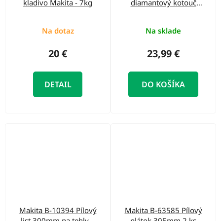
kladivo Makita - 7kg
diamantový kotouč
Nebul 150x10 H22,2
Na dotaz
Na sklade
20 €
23,99 €
DETAIL
DO KOŠÍKA
Makita B-10394 Pílový
Makita B-63585 Pílový
list 300mm na tehly a
plátok 305mm 2 ks