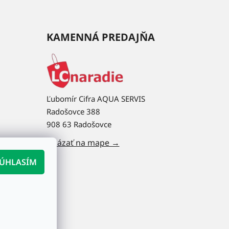
KAMENNÁ PREDAJŇA
Ľubomír Cifra AQUA SERVIS
Radošovce 388
908 63 Radošovce
Ukázať na mape →
ÚHLASÍM