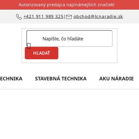
Autorizovaný predajca najznámejších značiek!
+421 911 989 325
|
obchod@lcnaradie.sk
HĽADAŤ
ECHNIKA
STAVEBNÁ TECHNIKA
AKU NÁRADIE