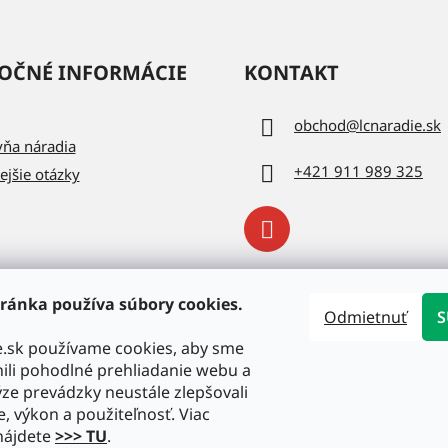
y
v
ý
OČNÉ INFORMÁCIE
KONTAKT
p
i
obchod
@
lcnaradie.sk
s
vňa náradia
u
+421 911 989 325
ejšie otázky
ránka používa súbory cookies.
Odmietnuť
S
e.sk používame cookies, aby sme
li pohodlné prehliadanie webu a
ze prevádzky neustále zlepšovali
e, výkon a použiteľnosť. Viac
nájdete
>>> TU
.