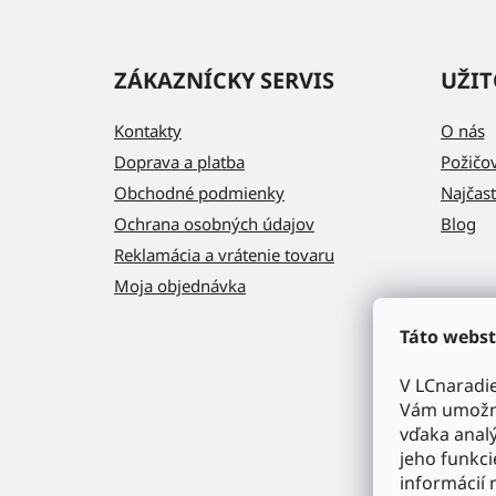
ZÁKAZNÍCKY SERVIS
UŽIT
Kontakty
O nás
Doprava a platba
Požičo
Obchodné podmienky
Najčast
Ochrana osobných údajov
Blog
Reklamácia a vrátenie tovaru
Moja objednávka
Táto webst
V LCnaradi
Vám umožni
vďaka analý
jeho funkci
informácií 