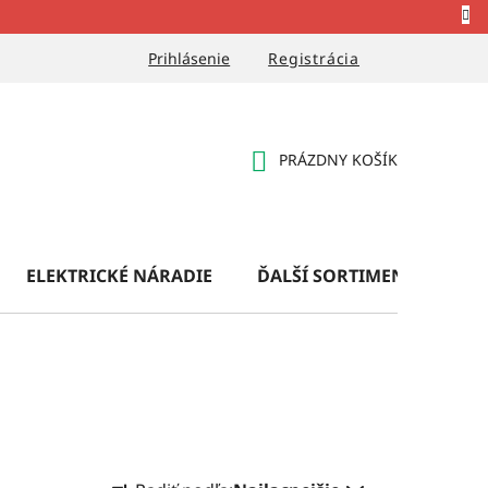
Prihlásenie
Registrácia
PRÁZDNY KOŠÍK
NÁKUPNÝ
KOŠÍK
ELEKTRICKÉ NÁRADIE
ĎALŠÍ SORTIMENT
OB
R