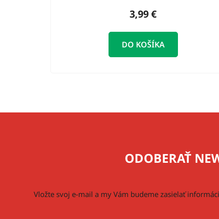
v
3,99 €
DO KOŠÍKA
Z
á
p
ODOBERAŤ NEW
ä
t
i
Vložte svoj e-mail a my Vám budeme zasielať informá
e