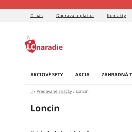
Prejsť
na
obsah
O nás
Doprava a platba
Kontakty
AKCIOVÉ SETY
AKCIA
ZÁHRADNÁ T
Domov
/
Predávané značky
/
Loncin
Loncin