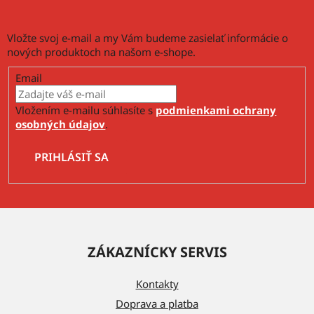
e
p
Vložte svoj e-mail a my Vám budeme zasielať informácie o
r
nových produktoch na našom e-shope.
v
k
Email
y
v
Vložením e-mailu súhlasíte s
podmienkami ochrany
ý
osobných údajov
.
p
i
PRIHLÁSIŤ SA
s
u
Z
á
ZÁKAZNÍCKY SERVIS
p
ä
Kontakty
t
Doprava a platba