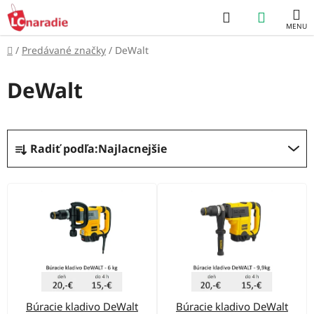
Prejsť
Hľadať
NÁKUP
na
obsah
KOŠÍK
Domov
/
Predávané značky
/
DeWalt
DeWalt
R
Radiť podľa:
Najlacnejšie
a
d
V
e
ý
n
p
i
i
e
s
p
p
r
Búracie kladivo DeWalt
Búracie kladivo DeWalt