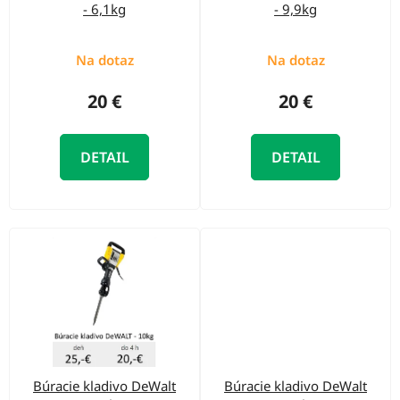
r
- 6,1kg
- 9,9kg
o
o
d
d
Na dotaz
Na dotaz
u
u
k
20 €
20 €
k
t
t
o
DETAIL
DETAIL
o
v
v
Búracie kladivo DeWalt
Búracie kladivo DeWalt