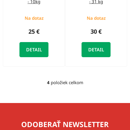
- 10kg
- 31 kg
Na dotaz
Na dotaz
25 €
30 €
DETAIL
DETAIL
4
položiek celkom
O
v
l
á
d
a
ODOBERAŤ NEWSLETTER
c
i