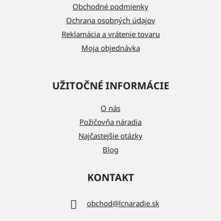
i
Obchodné podmienky
e
Ochrana osobných údajov
Reklamácia a vrátenie tovaru
Moja objednávka
UŽITOČNÉ INFORMÁCIE
O nás
Požičovňa náradia
Najčastejšie otázky
Blog
KONTAKT
obchod
@
lcnaradie.sk