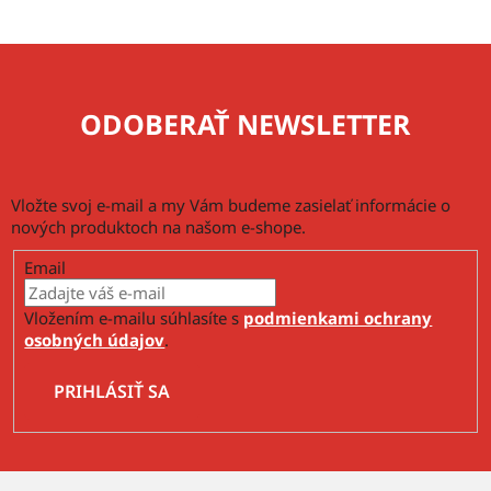
a
a
c
n
i
i
e
e
p
ODOBERAŤ NEWSLETTER
r
v
k
y
Vložte svoj e-mail a my Vám budeme zasielať informácie o
v
nových produktoch na našom e-shope.
ý
Email
p
i
Vložením e-mailu súhlasíte s
podmienkami ochrany
s
osobných údajov
.
u
PRIHLÁSIŤ SA
Z