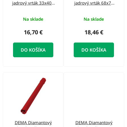
r
jadrový vrták 33x400
jadrový vrták 68x70
o
o
mm
mm
d
d
Na sklade
Na sklade
u
u
k
16,70 €
18,46 €
k
t
t
o
DO KOŠÍKA
DO KOŠÍKA
o
v
v
DEMA Diamantový
DEMA Diamantový