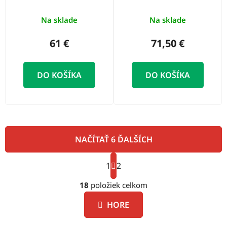
mm
mm
Na sklade
Na sklade
61 €
71,50 €
DO KOŠÍKA
DO KOŠÍKA
NAČÍTAŤ 6 ĎALŠÍCH
S
1
t
2
O
r
á
18
položiek celkom
v
n
l
k
HORE
á
o
d
v