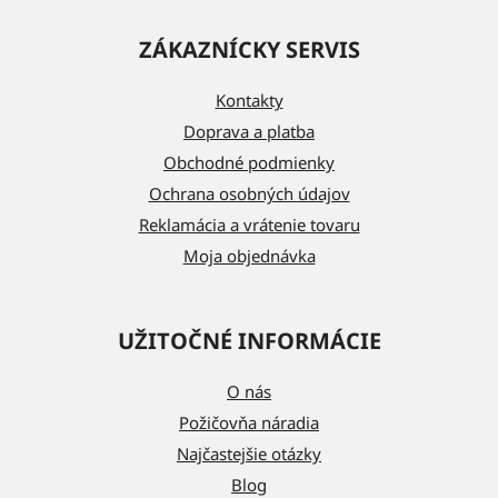
á
ZÁKAZNÍCKY SERVIS
p
ä
Kontakty
t
Doprava a platba
i
Obchodné podmienky
e
Ochrana osobných údajov
Reklamácia a vrátenie tovaru
Moja objednávka
UŽITOČNÉ INFORMÁCIE
O nás
Požičovňa náradia
Najčastejšie otázky
Blog