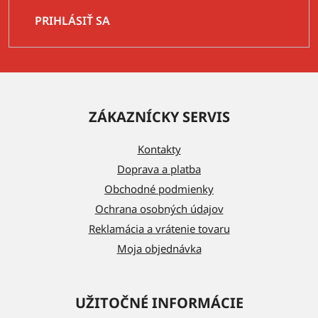
PRIHLÁSIŤ SA
Z
á
ZÁKAZNÍCKY SERVIS
p
ä
Kontakty
t
Doprava a platba
i
Obchodné podmienky
e
Ochrana osobných údajov
Reklamácia a vrátenie tovaru
Moja objednávka
UŽITOČNÉ INFORMÁCIE