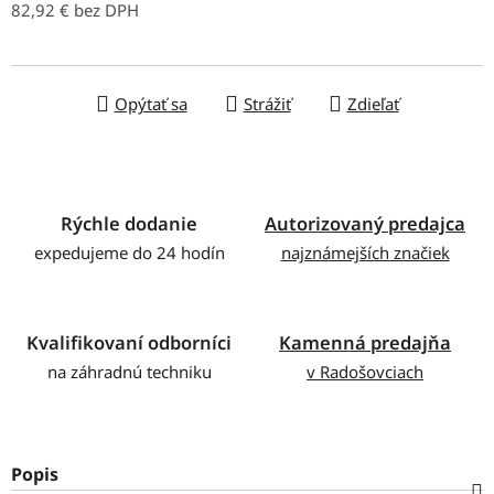
82,92 € bez DPH
Jednotková cena:
Opýtať sa
Strážiť
Zdieľať
Rýchle dodanie
Autorizovaný predajca
expedujeme do 24 hodín
najznámejších značiek
Kvalifikovaní odborníci
Kamenná predajňa
na záhradnú techniku
v Radošovciach
Popis