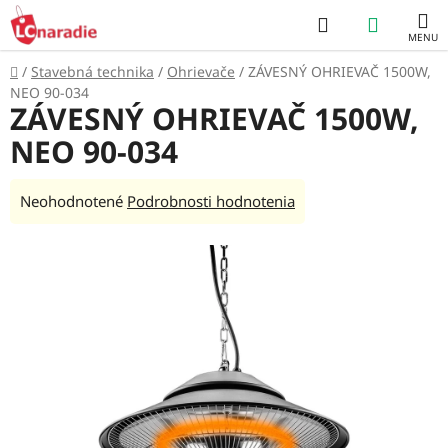
Prejsť
Hľadať
NÁKUP
na
obsah
KOŠÍK
Domov
/
Stavebná technika
/
Ohrievače
/
ZÁVESNÝ OHRIEVAČ 1500W,
NEO 90-034
ZÁVESNÝ OHRIEVAČ 1500W,
NEO 90-034
Priemerné
Neohodnotené
Podrobnosti hodnotenia
hodnotenie
produktu
je
0,0
z
5
hviezdičiek.