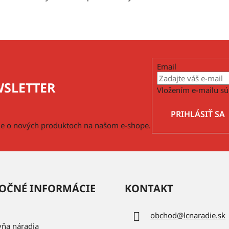
Email
SLETTER
Vložením e-mailu sú
PRIHLÁSIŤ SA
cie o nových produktoch na našom e-shope.
OČNÉ INFORMÁCIE
KONTAKT
obchod
@
lcnaradie.sk
vňa náradia