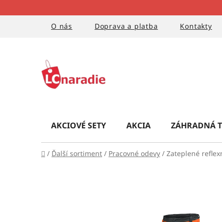
Prejsť
na
obsah
O nás
Doprava a platba
Kontakty
AKCIOVÉ SETY
AKCIA
ZÁHRADNÁ T
Domov
/
Ďalší sortiment
/
Pracovné odevy
/
Zateplené refle