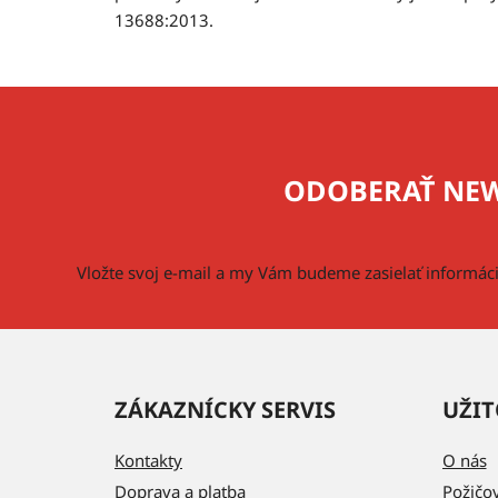
13688:2013.
Z
á
p
ODOBERAŤ NEW
ä
t
i
Vložte svoj e-mail a my Vám budeme zasielať informá
e
ZÁKAZNÍCKY SERVIS
UŽIT
Kontakty
O nás
Doprava a platba
Požičo