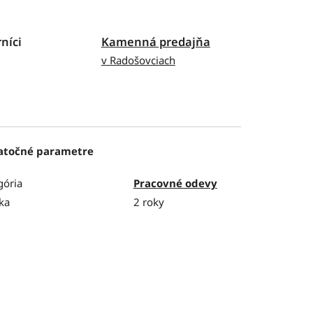
níci
Kamenná predajňa
v Radošovciach
atočné parametre
gória
Pracovné odevy
ka
2 roky