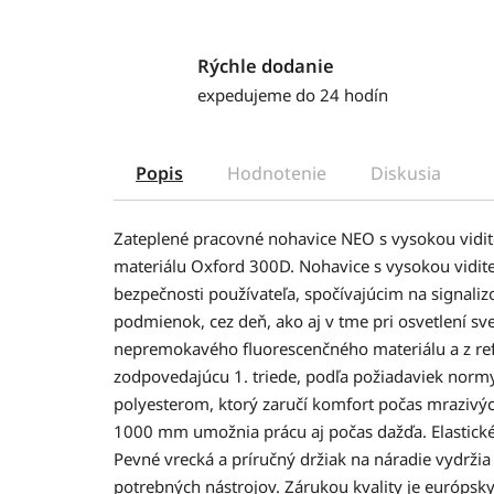
Rýchle dodanie
expedujeme do 24 hodín
Popis
Hodnotenie
Diskusia
Zateplené pracovné nohavice NEO s vysokou vidit
materiálu Oxford 300D. Nohavice s vysokou vidite
bezpečnosti používateľa, spočívajúcim na signaliz
podmienok, cez deň, ako aj v tme pri osvetlení sv
nepremokavého fluorescenčného materiálu a z refl
zodpovedajúcu 1. triede, podľa požiadaviek nor
polyesterom, ktorý zaručí komfort počas mrazivý
1000 mm umožnia prácu aj počas dažďa. Elastické
Pevné vrecká a príručný držiak na náradie vydržia
potrebných nástrojov. Zárukou kvality je európsk