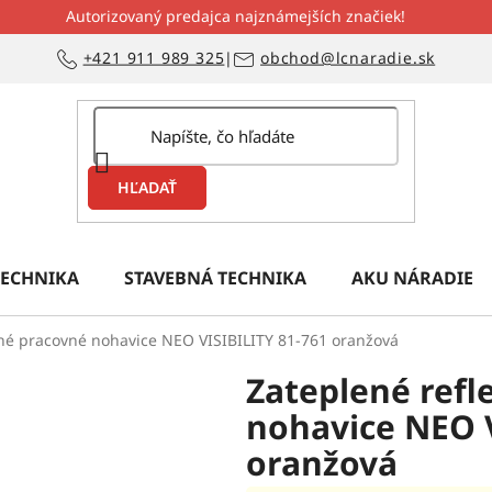
Autorizovaný predajca najznámejších značiek!
+421 911 989 325
|
obchod@lcnaradie.sk
HĽADAŤ
ECHNIKA
STAVEBNÁ TECHNIKA
AKU NÁRADIE
xné pracovné nohavice NEO VISIBILITY 81-761 oranžová
Zateplené refl
nohavice NEO V
oranžová