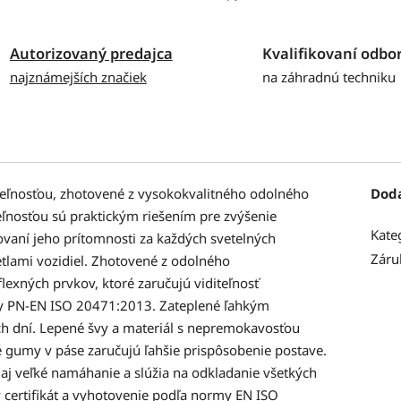
Autorizovaný predajca
Kvalifikovaní odbor
najznámejších značiek
na záhradnú techniku
eľnosťou, zhotovené z vysokokvalitného odolného
Dod
ľnosťou sú praktickým riešením pre zvýšenie
Kate
ovaní jeho prítomnosti za každých svetelných
Záru
etlami vozidiel. Zhotovené z odolného
exných prvkov, ktoré zaručujú viditeľnosť
my PN-EN ISO 20471:2013. Zateplené ľahkým
ch dní. Lepené švy a materiál s nepremokavosťou
 gumy v páse zaručujú ľahšie prispôsobenie postave.
 aj veľké namáhanie a slúžia na odkladanie všetkých
y certifikát a vyhotovenie podľa normy EN ISO