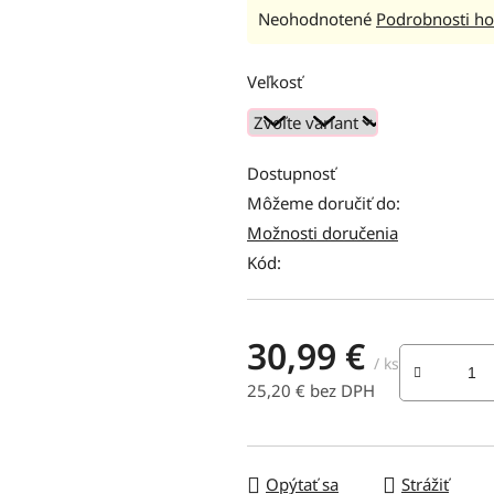
Priemerné
Neohodnotené
Podrobnosti ho
hodnotenie
produktu
Veľkosť
je
0,0
z
Dostupnosť
5
Môžeme doručiť do:
hviezdičiek.
Možnosti doručenia
Kód:
30,99 €
/ ks
25,20 € bez DPH
Jednotková cena:
Opýtať sa
Strážiť