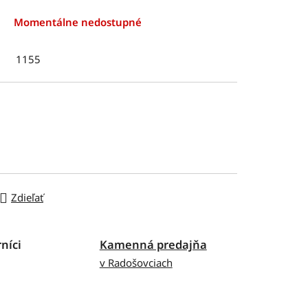
Momentálne nedostupné
1155
Zdieľať
níci
Kamenná predajňa
v Radošovciach