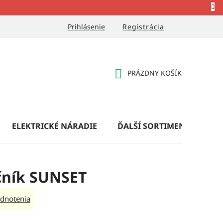
Prihlásenie
Registrácia
PRÁZDNY KOŠÍK
NÁKUPNÝ
KOŠÍK
ELEKTRICKÉ NÁRADIE
ĎALŠÍ SORTIMENT
OB
čník SUNSET
dnotenia