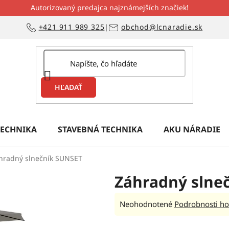
Autorizovaný predajca najznámejších značiek!
+421 911 989 325
|
obchod@lcnaradie.sk
HĽADAŤ
ECHNIKA
STAVEBNÁ TECHNIKA
AKU NÁRADIE
hradný slnečník SUNSET
Záhradný slne
Priemerné
Neohodnotené
Podrobnosti ho
hodnotenie