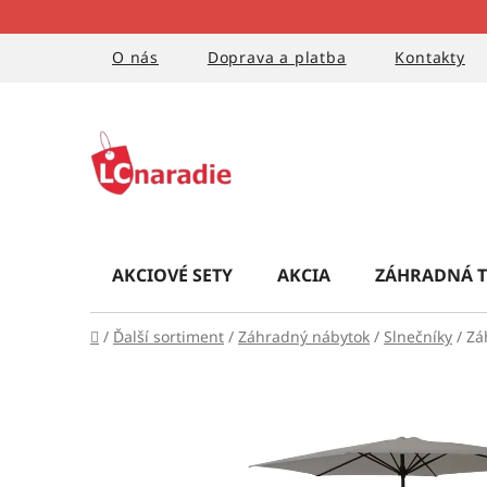
Prejsť
na
obsah
O nás
Doprava a platba
Kontakty
AKCIOVÉ SETY
AKCIA
ZÁHRADNÁ T
Domov
/
Ďalší sortiment
/
Záhradný nábytok
/
Slnečníky
/
Zá