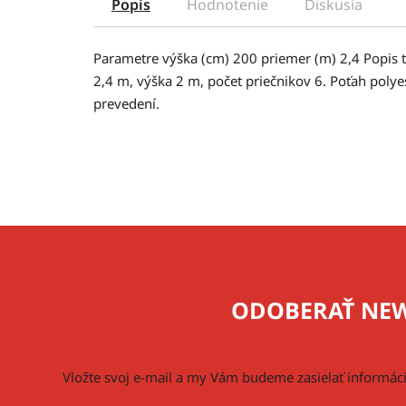
Popis
Hodnotenie
Diskusia
Parametre výška (cm) 200 priemer (m) 2,4 Popis 
2,4 m, výška 2 m, počet priečnikov 6. Poťah pol
prevedení.
Z
á
p
ODOBERAŤ NEW
ä
t
i
Vložte svoj e-mail a my Vám budeme zasielať informá
e