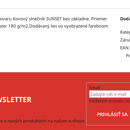
tovaru Kovový slnečník SUNSET bez základne. Priemer
Dod
yester 180 g/m2.Dodávaný len vo vyobrazené farebnom
Kate
Záru
EAN
P
Email
SLETTER
Vložením e-mailu sú
PRIHLÁSIŤ SA
cie o nových produktoch na našom e-shope.