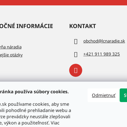
OČNÉ INFORMÁCIE
KONTAKT
obchod
@
lcnaradie.sk
vňa náradia
+421 911 989 325
ejšie otázky
ránka používa súbory cookies.
Odmietnuť
S
e.sk používame cookies, aby sme
li pohodlné prehliadanie webu a
ze prevádzky neustále zlepšovali
e, výkon a použiteľnosť. Viac