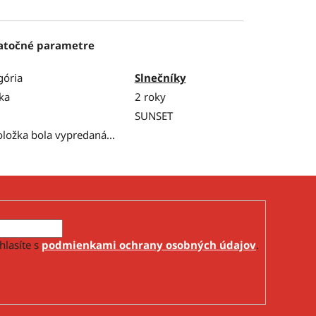
atočné parametre
gória
Slnečníky
ka
2 roky
SUNSET
oložka bola vypredaná…
hlasíte s
podmienkami ochrany osobných údajov
.