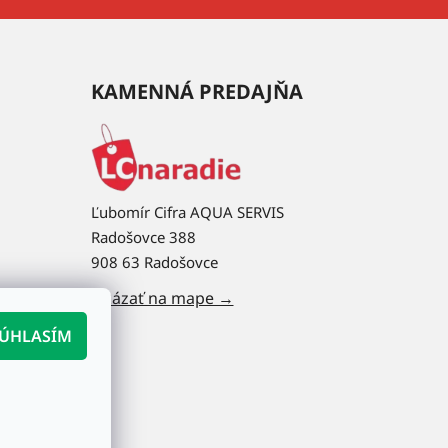
KAMENNÁ PREDAJŇA
Ľubomír Cifra AQUA SERVIS
Radošovce 388
908 63 Radošovce
Ukázať na mape →
ÚHLASÍM