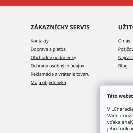
ZÁKAZNÍCKY SERVIS
UŽIT
Kontakty
O nás
Doprava a platba
Požičo
Obchodné podmienky
Najčast
Ochrana osobných údajov
Blog
Reklamácia a vrátenie tovaru
Moja objednávka
Táto webst
V LCnaradi
Vám umožni
vďaka analý
jeho funkci