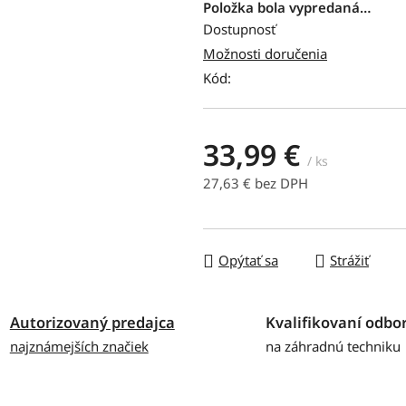
produktu
Položka bola vypredaná…
je
Dostupnosť
0,0
Možnosti doručenia
z
Kód:
5
hviezdičiek.
33,99 €
/ ks
27,63 € bez DPH
Jednotková cena:
Opýtať sa
Strážiť
Autorizovaný predajca
Kvalifikovaní odbor
najznámejších značiek
na záhradnú techniku