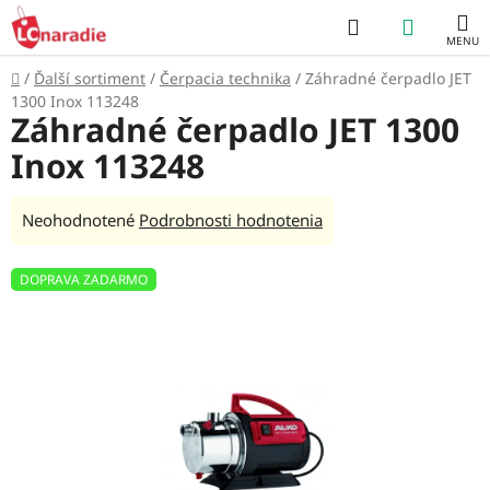
Prejsť
Hľadať
NÁKUP
na
obsah
KOŠÍK
Domov
/
Ďalší sortiment
/
Čerpacia technika
/
Záhradné čerpadlo JET
1300 Inox 113248
Záhradné čerpadlo JET 1300
Inox 113248
Priemerné
Neohodnotené
Podrobnosti hodnotenia
hodnotenie
produktu
DOPRAVA ZADARMO
je
0,0
z
5
hviezdičiek.