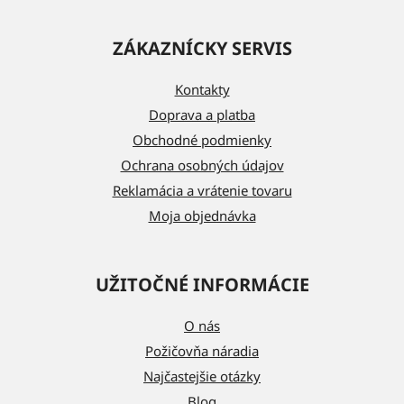
Z
á
ZÁKAZNÍCKY SERVIS
p
ä
Kontakty
t
Doprava a platba
i
Obchodné podmienky
e
Ochrana osobných údajov
Reklamácia a vrátenie tovaru
Moja objednávka
UŽITOČNÉ INFORMÁCIE
O nás
Požičovňa náradia
Najčastejšie otázky
Blog