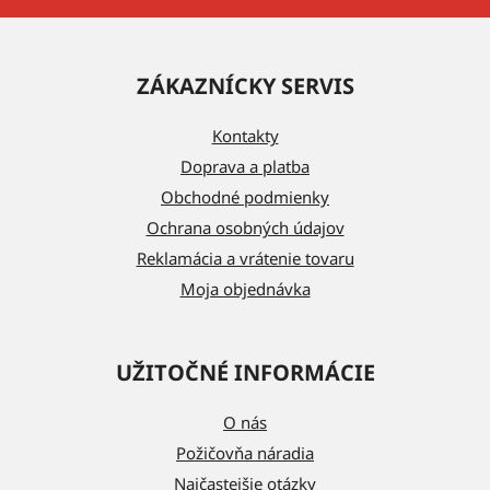
Z
á
ZÁKAZNÍCKY SERVIS
p
ä
Kontakty
t
Doprava a platba
i
Obchodné podmienky
e
Ochrana osobných údajov
Reklamácia a vrátenie tovaru
Moja objednávka
UŽITOČNÉ INFORMÁCIE
O nás
Požičovňa náradia
Najčastejšie otázky