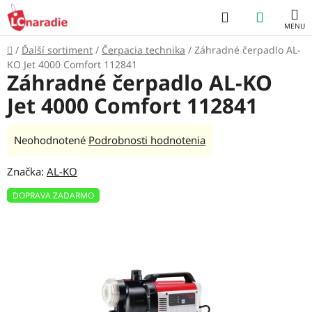
Prejsť
Hľadať
NÁKUP
na
obsah
KOŠÍK
Domov
/
Ďalší sortiment
/
Čerpacia technika
/
Záhradné čerpadlo AL-
KO Jet 4000 Comfort 112841
Záhradné čerpadlo AL-KO
Jet 4000 Comfort 112841
Priemerné
Neohodnotené
Podrobnosti hodnotenia
hodnotenie
Značka:
AL-KO
produktu
je
DOPRAVA ZADARMO
0,0
z
5
hviezdičiek.