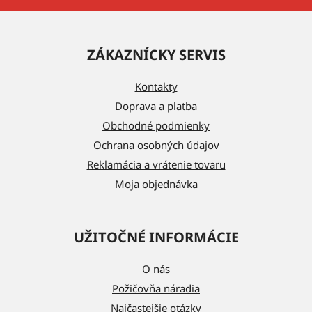
Z
á
ZÁKAZNÍCKY SERVIS
p
ä
Kontakty
t
Doprava a platba
i
Obchodné podmienky
e
Ochrana osobných údajov
Reklamácia a vrátenie tovaru
Moja objednávka
UŽITOČNÉ INFORMÁCIE
O nás
Požičovňa náradia
Najčastejšie otázky