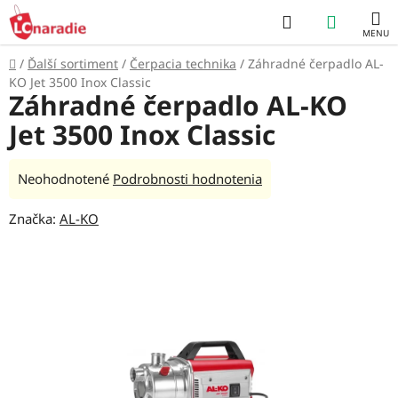
Prejsť
Hľadať
NÁKUP
na
obsah
KOŠÍK
Domov
/
Ďalší sortiment
/
Čerpacia technika
/
Záhradné čerpadlo AL-
KO Jet 3500 Inox Classic
Záhradné čerpadlo AL-KO
Jet 3500 Inox Classic
Priemerné
Neohodnotené
Podrobnosti hodnotenia
hodnotenie
Značka:
AL-KO
produktu
je
0,0
z
5
hviezdičiek.