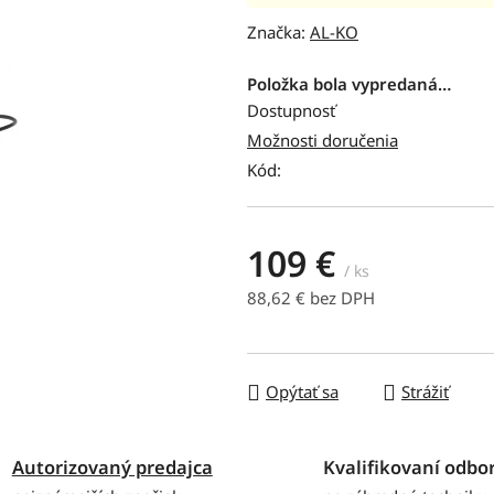
hodnotenie
Značka:
AL-KO
produktu
je
Položka bola vypredaná…
0,0
Dostupnosť
z
Možnosti doručenia
5
Kód:
hviezdičiek.
109 €
/ ks
88,62 € bez DPH
Jednotková cena:
Opýtať sa
Strážiť
Autorizovaný predajca
Kvalifikovaní odbor