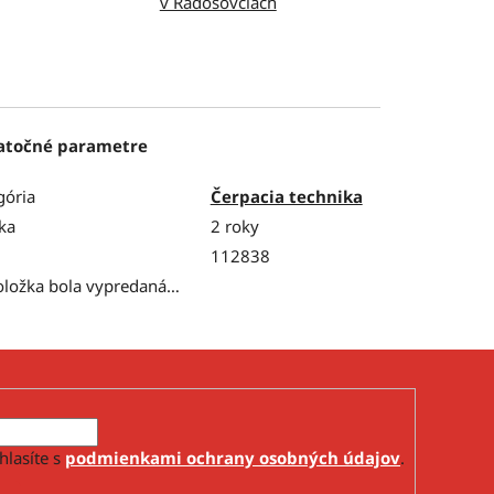
v Radošovciach
atočné parametre
gória
Čerpacia technika
ka
2 roky
112838
oložka bola vypredaná…
hlasíte s
podmienkami ochrany osobných údajov
.