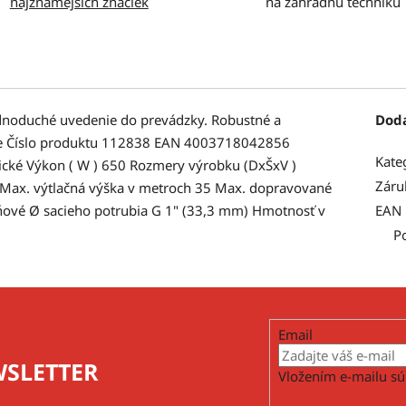
najznámejších značiek
na záhradnú techniku
Jednoduché uvedenie do prevádzky. Robustné a
Dod
aje Číslo produktu 112838 EAN 4003718042856
Kate
rické Výkon ( W ) 650 Rozmery výrobku (DxŠxV )
Záru
 Max. výtlačná výška v metroch 35 Max. dopravované
ňové Ø sacieho potrubia G 1" (33,3 mm) Hmotnosť v
EAN
P
Email
SLETTER
Vložením e-mailu sú