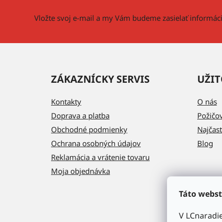
t
i
Vložte svoj e-mail a my Vám budeme zasielať informá
e
ZÁKAZNÍCKY SERVIS
UŽIT
Kontakty
O nás
Doprava a platba
Požičo
Obchodné podmienky
Najčast
Ochrana osobných údajov
Blog
Reklamácia a vrátenie tovaru
Moja objednávka
Táto webst
V LCnaradi