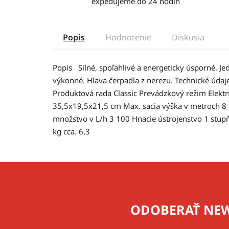
expedujeme do 24 hodín
Popis
Hodnotenie
Diskusia
Popis Silné, spoľahlivé a energeticky úsporné. 
výkonné. Hlava čerpadla z nerezu. Technické úd
Produktová rada Classic Prevádzkový režim Elekt
35,5x19,5x21,5 cm Max. sacia výška v metroch 8
množstvo v L/h 3 100 Hnacie ústrojenstvo 1 stup
kg cca. 6,3
Z
á
p
ODOBERAŤ NEW
ä