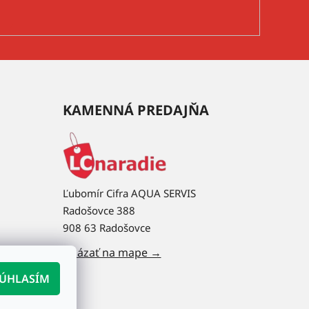
KAMENNÁ PREDAJŇA
Ľubomír Cifra AQUA SERVIS
Radošovce 388
908 63 Radošovce
Ukázať na mape →
ÚHLASÍM