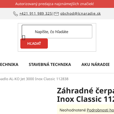
Autorizovaný predajca najznámejších značiek!
+421 911 989 325
|
obchod@lcnaradie.sk
HĽADAŤ
ECHNIKA
STAVEBNÁ TECHNIKA
AKU NÁRADIE
adlo AL-KO Jet 3000 Inox Classic 112838
Záhradné čerpa
Inox Classic 1
Priemerné
Neohodnotené
Podrobnosti ho