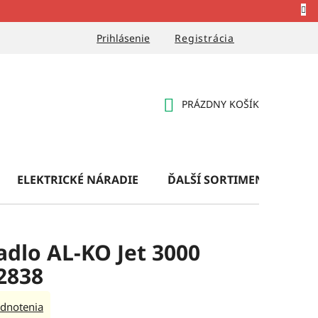
Prihlásenie
Registrácia
PRÁZDNY KOŠÍK
NÁKUPNÝ
KOŠÍK
ELEKTRICKÉ NÁRADIE
ĎALŠÍ SORTIMENT
OB
dlo AL-KO Jet 3000
12838
dnotenia