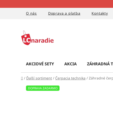
Prejsť
na
obsah
O nás
Doprava a platba
Kontakty
AKCIOVÉ SETY
AKCIA
ZÁHRADNÁ T
Domov
/
Ďalší sortiment
/
Čerpacia technika
/
Záhradné čerp
DOPRAVA ZADARMO