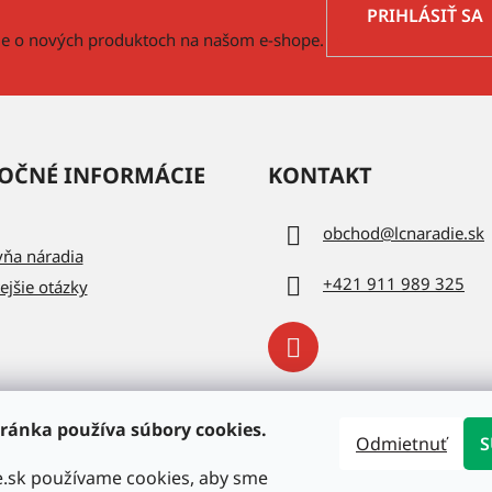
PRIHLÁSIŤ SA
cie o nových produktoch na našom e-shope.
OČNÉ INFORMÁCIE
KONTAKT
obchod
@
lcnaradie.sk
vňa náradia
+421 911 989 325
ejšie otázky
ránka používa súbory cookies.
Odmietnuť
S
e.sk používame cookies, aby sme