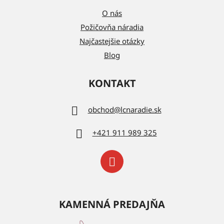
O nás
Požičovňa náradia
Najčastejšie otázky
Blog
KONTAKT
obchod
@
lcnaradie.sk
+421 911 989 325
KAMENNÁ PREDAJŇA