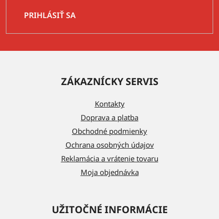
PRIHLÁSIŤ SA
Z
á
ZÁKAZNÍCKY SERVIS
p
ä
Kontakty
t
Doprava a platba
i
Obchodné podmienky
e
Ochrana osobných údajov
Reklamácia a vrátenie tovaru
Moja objednávka
UŽITOČNÉ INFORMÁCIE