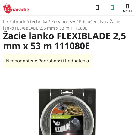
Prejsť
Hľadať
NÁKUP
na
obsah
KOŠÍK
Domov
/
Záhradná technika
/
Krovinorezy
/
Príslušenstvo
/
Žacie
lanko FLEXIBLADE 2,5 mm x 53 m 111080E
Žacie lanko FLEXIBLADE 2,5
mm x 53 m 111080E
Priemerné
Neohodnotené
Podrobnosti hodnotenia
hodnotenie
produktu
je
0,0
z
5
hviezdičiek.