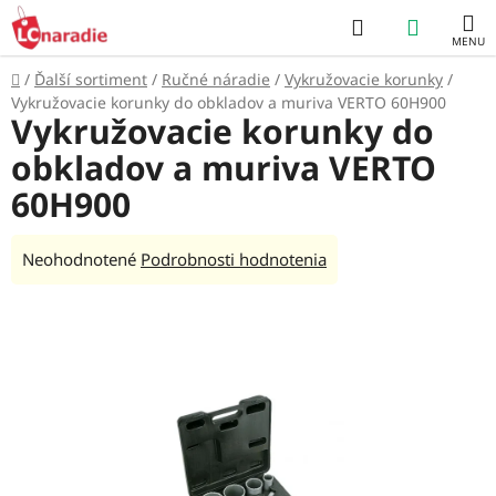
Prejsť
Hľadať
NÁKUP
na
obsah
KOŠÍK
Domov
/
Ďalší sortiment
/
Ručné náradie
/
Vykružovacie korunky
/
Vykružovacie korunky do obkladov a muriva VERTO 60H900
Vykružovacie korunky do
obkladov a muriva VERTO
60H900
Priemerné
Neohodnotené
Podrobnosti hodnotenia
hodnotenie
produktu
je
0,0
z
5
hviezdičiek.