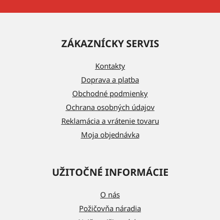
Z
á
ZÁKAZNÍCKY SERVIS
p
ä
Kontakty
t
Doprava a platba
i
Obchodné podmienky
e
Ochrana osobných údajov
Reklamácia a vrátenie tovaru
Moja objednávka
UŽITOČNÉ INFORMÁCIE
O nás
Požičovňa náradia