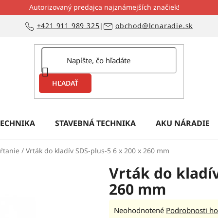
Autorizovaný predajca najznámejších značiek!
+421 911 989 325
|
obchod@lcnaradie.sk
HĽADAŤ
ECHNIKA
STAVEBNÁ TECHNIKA
AKU NÁRADIE
ŕtanie
/
Vrták do kladív SDS-plus-5 6 x 200 x 260 mm
Vrták do kladív
260 mm
Priemerné
Neohodnotené
Podrobnosti ho