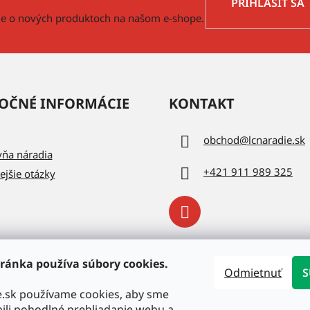
PRIHLÁSIŤ SA
cie o nových produktoch na našom e-shope.
OČNÉ INFORMÁCIE
KONTAKT
obchod
@
lcnaradie.sk
vňa náradia
+421 911 989 325
ejšie otázky
ránka používa súbory cookies.
Odmietnuť
S
e.sk používame cookies, aby sme
li pohodlné prehliadanie webu a