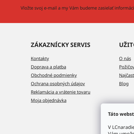
i
Vložte svoj e-mail a my Vám budeme zasielať informá
e
ZÁKAZNÍCKY SERVIS
UŽIT
Kontakty
O nás
Doprava a platba
Požičo
Obchodné podmienky
Najčast
Ochrana osobných údajov
Blog
Reklamácia a vrátenie tovaru
Moja objednávka
Táto webst
V LCnaradi
Vám umožni