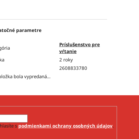
atočné parametre
Príslušenstvo pre
gória
vŕtanie
ka
2 roky
2608833780
oložka bola vypredaná…
hlasíte s
podmienkami ochrany osobných údajov
.