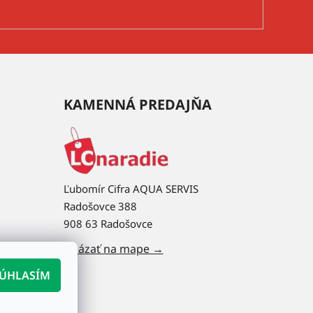
KAMENNÁ PREDAJŇA
Ľubomír Cifra AQUA SERVIS
Radošovce 388
908 63 Radošovce
Ukázať na mape →
ÚHLASÍM