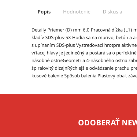
Popis
Hodnotenie
Diskusia
Detaily Priemer (D) mm 6.0 Pracovná dĺžka (L1) 
kladív SDS-plus-5X Hodia sa na murivo, betón a a
s upínaním SDS-plus Vystreďovací hrotpre aktívne
vŕtacej hlavy je jedinečný a postará sa o perfektn
násobné ostrieGeometria 4-násobného ostria zabrá
špirálovitý dizajnRýchlejšie odvádzanie prachu pre
kusové balenie Spôsob balenia Plastový obal, zá
Z
á
p
ODOBERAŤ NEW
ä
t