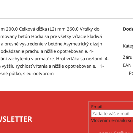
mm 200.0 Celková dĺžka (L2) mm 260.0 Vrtáky do
Dod
rmovaný betón Hodia sa pre všetky vŕtacie kladivá
 a presné vystredenie v betóne Asymetrický dizajn
Kate
é odvádzanie prachu a nižšie opotrebovanie. 4-
Záru
ni zachyteniu v armatúre. Hrot vrtáka sa nezlomí. 4-
EAN
 vyššiu rýchlosť vŕtania a nižšie opotrebovanie. 1-
P
vesné pútko, s eurootvorom
Email
SLETTER
Vložením e-mailu sú