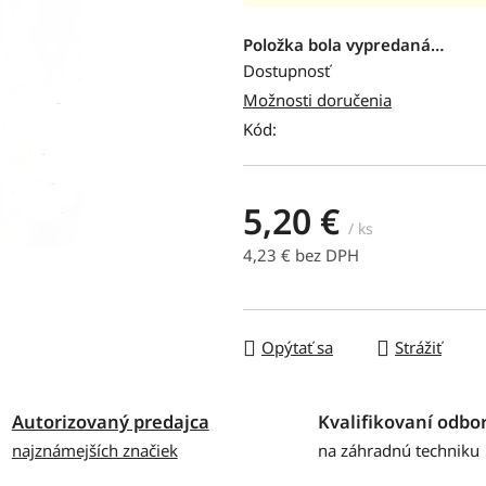
hodnotenie
produktu
Položka bola vypredaná…
je
Dostupnosť
0,0
Možnosti doručenia
z
Kód:
5
hviezdičiek.
5,20 €
/ ks
4,23 € bez DPH
Jednotková cena:
Opýtať sa
Strážiť
Autorizovaný predajca
Kvalifikovaní odbor
najznámejších značiek
na záhradnú techniku