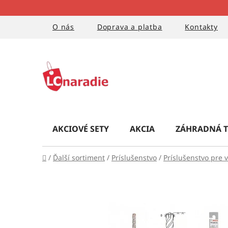
Prejsť
na
obsah
O nás
Doprava a platba
Kontakty
AKCIOVÉ SETY
AKCIA
ZÁHRADNÁ T
Domov
/
Ďalší sortiment
/
Príslušenstvo
/
Príslušenstvo pre v