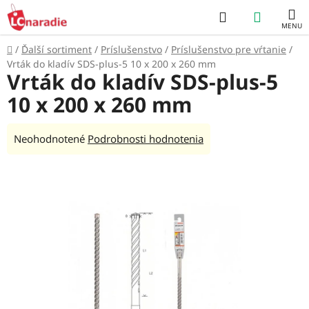
Prejsť
Hľadať
NÁKUP
na
obsah
KOŠÍK
Domov
/
Ďalší sortiment
/
Príslušenstvo
/
Príslušenstvo pre vŕtanie
/
Vrták do kladív SDS-plus-5 10 x 200 x 260 mm
Vrták do kladív SDS-plus-5
10 x 200 x 260 mm
Priemerné
Neohodnotené
Podrobnosti hodnotenia
hodnotenie
produktu
je
0,0
z
5
hviezdičiek.