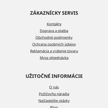
Z
á
ZÁKAZNÍCKY SERVIS
p
ä
Kontakty
t
Doprava a platba
i
Obchodné podmienky
e
Ochrana osobných údajov
Reklamácia a vrátenie tovaru
Moja objednávka
UŽITOČNÉ INFORMÁCIE
O nás
Požičovňa náradia
Najčastejšie otázky
Blog