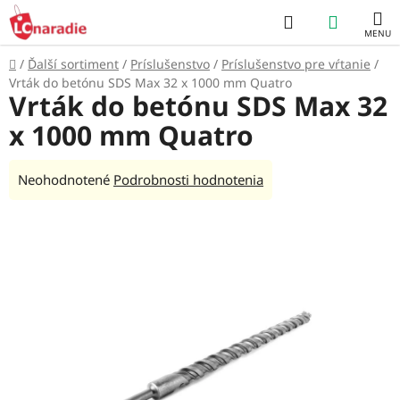
Prejsť
Hľadať
NÁKUP
na
obsah
KOŠÍK
Domov
/
Ďalší sortiment
/
Príslušenstvo
/
Príslušenstvo pre vŕtanie
/
Vrták do betónu SDS Max 32 x 1000 mm Quatro
Vrták do betónu SDS Max 32
x 1000 mm Quatro
Priemerné
Neohodnotené
Podrobnosti hodnotenia
hodnotenie
produktu
je
0,0
z
5
hviezdičiek.