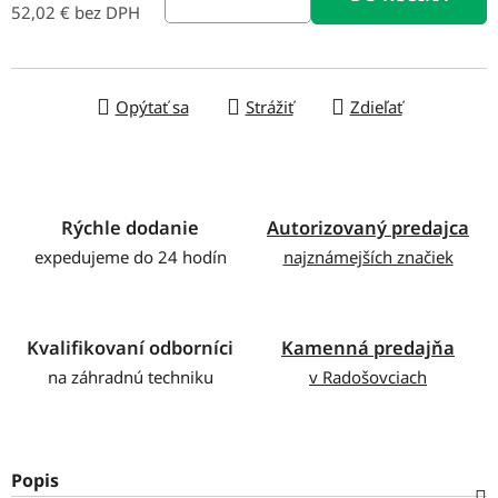
52,02 € bez DPH
Jednotková cena:
Opýtať sa
Strážiť
Zdieľať
Rýchle dodanie
Autorizovaný predajca
expedujeme do 24 hodín
najznámejších značiek
Kvalifikovaní odborníci
Kamenná predajňa
na záhradnú techniku
v Radošovciach
Popis