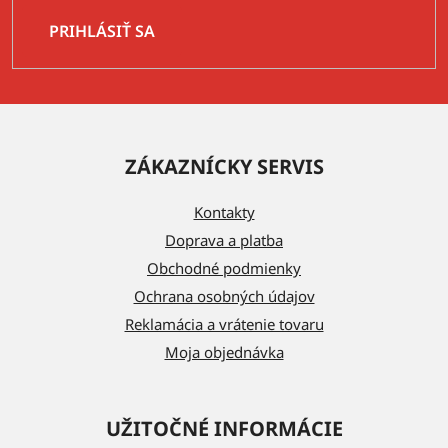
PRIHLÁSIŤ SA
Z
á
ZÁKAZNÍCKY SERVIS
p
ä
Kontakty
t
Doprava a platba
i
Obchodné podmienky
e
Ochrana osobných údajov
Reklamácia a vrátenie tovaru
Moja objednávka
UŽITOČNÉ INFORMÁCIE