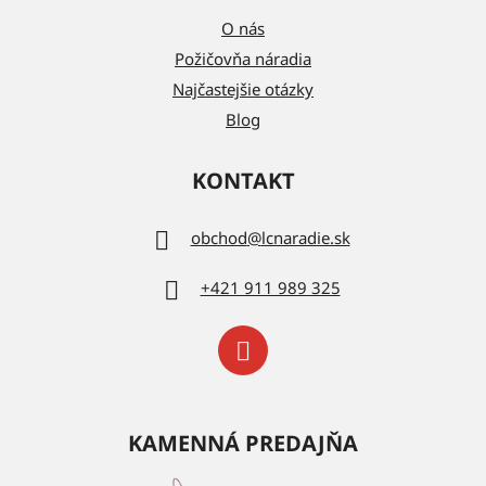
O nás
Požičovňa náradia
Najčastejšie otázky
Blog
KONTAKT
obchod
@
lcnaradie.sk
+421 911 989 325
KAMENNÁ PREDAJŇA