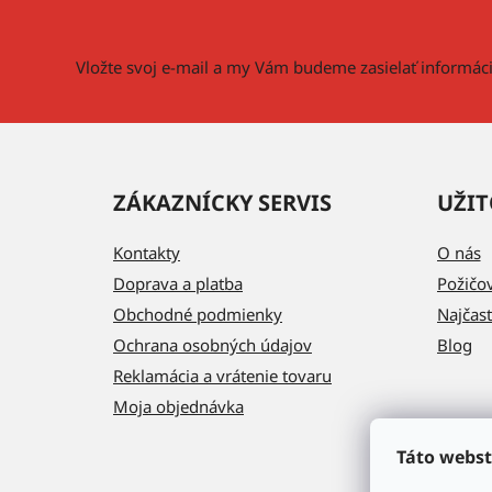
t
i
Vložte svoj e-mail a my Vám budeme zasielať informá
e
ZÁKAZNÍCKY SERVIS
UŽIT
Kontakty
O nás
Doprava a platba
Požičo
Obchodné podmienky
Najčast
Ochrana osobných údajov
Blog
Reklamácia a vrátenie tovaru
Moja objednávka
Táto webst