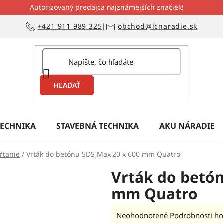
Autorizovaný predajca najznámejších značiek!
+421 911 989 325
|
obchod@lcnaradie.sk
HĽADAŤ
ECHNIKA
STAVEBNÁ TECHNIKA
AKU NÁRADIE
ŕtanie
/
Vrták do betónu SDS Max 20 x 600 mm Quatro
Vrták do betón
mm Quatro
Priemerné
Neohodnotené
Podrobnosti ho