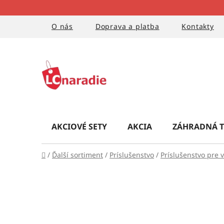
Prejsť
na
obsah
O nás
Doprava a platba
Kontakty
AKCIOVÉ SETY
AKCIA
ZÁHRADNÁ T
Domov
/
Ďalší sortiment
/
Príslušenstvo
/
Príslušenstvo pre v