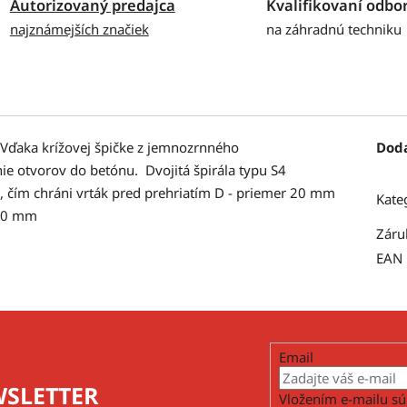
Autorizovaný predajca
Kvalifikovaní odbor
najznámejších značiek
na záhradnú techniku
Vďaka krížovej špičke z jemnozrnného
Dod
e otvorov do betónu. Dvojitá špirála typu S4
 čím chráni vrták pred prehriatím D - priemer 20 mm
Kate
460 mm
Záru
EAN
Email
SLETTER
Vložením e-mailu sú