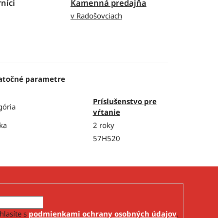
níci
Kamenná predajňa
v Radošovciach
atočné parametre
Príslušenstvo pre
gória
vŕtanie
ka
2 roky
57H520
hlasíte s
podmienkami ochrany osobných údajov
.