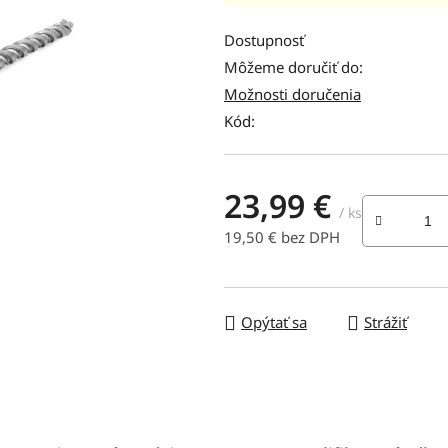
hodnotenie
produktu
Dostupnosť
je
Môžeme doručiť do:
0,0
Možnosti doručenia
z
Kód:
5
hviezdičiek.
23,99 €
/ ks
19,50 € bez DPH
Jednotková cena:
Opýtať sa
Strážiť