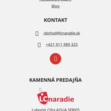
Blog
KONTAKT
obchod
@
lcnaradie.sk
+421 911 989 325
KAMENNÁ PREDAJŇA
Ľubomír Cifra AQUA SERVIS