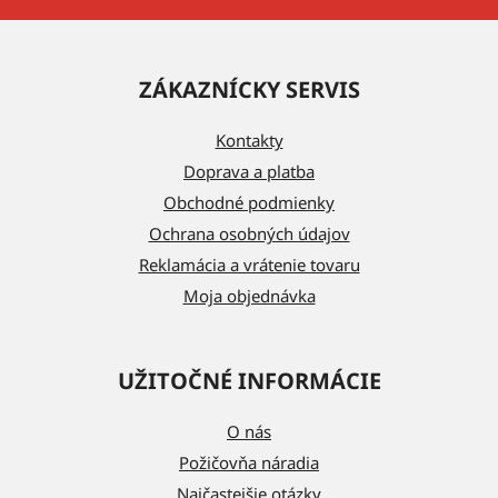
Z
á
ZÁKAZNÍCKY SERVIS
p
ä
Kontakty
t
Doprava a platba
i
Obchodné podmienky
e
Ochrana osobných údajov
Reklamácia a vrátenie tovaru
Moja objednávka
UŽITOČNÉ INFORMÁCIE
O nás
Požičovňa náradia
Najčastejšie otázky