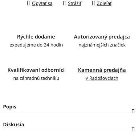
Opýtať sa
Strážiť
Zdieľať
Rýchle dodanie
Autorizovaný predajca
expedujeme do 24 hodín
najznámejších značiek
Kvalifikovaní odborníci
Kamenná predajňa
na záhradnú techniku
v Radošovciach
Popis
Diskusia