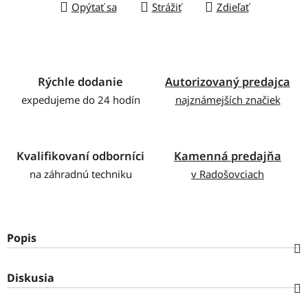
Opýtať sa
Strážiť
Zdieľať
Rýchle dodanie
Autorizovaný predajca
expedujeme do 24 hodín
najznámejších značiek
Kvalifikovaní odborníci
Kamenná predajňa
na záhradnú techniku
v Radošovciach
Popis
Diskusia