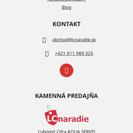
Blog
KONTAKT
obchod
@
lcnaradie.sk
+421 911 989 325
KAMENNÁ PREDAJŇA
Ľubomír Cifra AQUA SERVIS