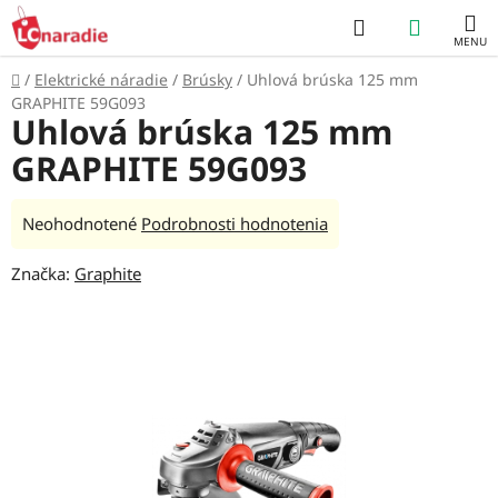
Prejsť
Hľadať
NÁKUP
na
obsah
KOŠÍK
Domov
/
Elektrické náradie
/
Brúsky
/
Uhlová brúska 125 mm
GRAPHITE 59G093
Uhlová brúska 125 mm
GRAPHITE 59G093
Priemerné
Neohodnotené
Podrobnosti hodnotenia
hodnotenie
Značka:
Graphite
produktu
je
0,0
z
5
hviezdičiek.