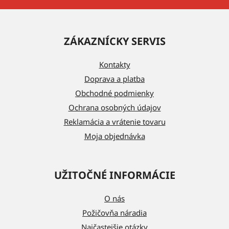
Z
á
ZÁKAZNÍCKY SERVIS
p
ä
Kontakty
t
Doprava a platba
i
Obchodné podmienky
e
Ochrana osobných údajov
Reklamácia a vrátenie tovaru
Moja objednávka
UŽITOČNÉ INFORMÁCIE
O nás
Požičovňa náradia
Najčastejšie otázky