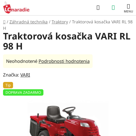
Prejsť
Hľadať
NÁKUP
na
obsah
KOŠÍK
Domov
/
Záhradná technika
/
Traktory
/
Traktorová kosačka VARI RL 98
H
Traktorová kosačka VARI RL
98 H
Priemerné
Neohodnotené
Podrobnosti hodnotenia
hodnotenie
Značka:
VARI
produktu
je
Tip
0,0
DOPRAVA ZADARMO
z
5
hviezdičiek.