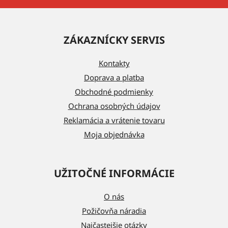
Z
á
ZÁKAZNÍCKY SERVIS
p
ä
Kontakty
t
Doprava a platba
i
Obchodné podmienky
e
Ochrana osobných údajov
Reklamácia a vrátenie tovaru
Moja objednávka
UŽITOČNÉ INFORMÁCIE
O nás
Požičovňa náradia
Najčastejšie otázky