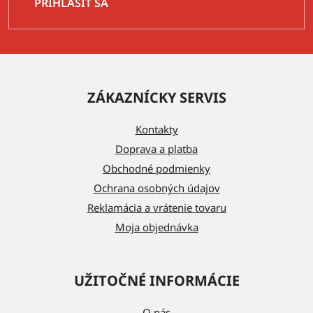
PRIHLÁSIŤ SA
Z
á
ZÁKAZNÍCKY SERVIS
p
ä
Kontakty
t
Doprava a platba
i
Obchodné podmienky
e
Ochrana osobných údajov
Reklamácia a vrátenie tovaru
Moja objednávka
UŽITOČNÉ INFORMÁCIE
O nás