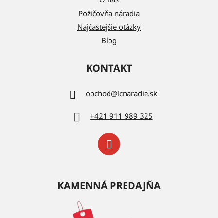
Požičovňa náradia
Najčastejšie otázky
Blog
KONTAKT
obchod
@
lcnaradie.sk
+421 911 989 325
KAMENNÁ PREDAJŇA