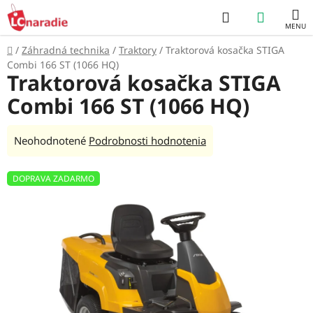
Prejsť
Hľadať
NÁKUP
na
obsah
KOŠÍK
Domov
/
Záhradná technika
/
Traktory
/
Traktorová kosačka STIGA
Combi 166 ST (1066 HQ)
Traktorová kosačka STIGA
Combi 166 ST (1066 HQ)
Priemerné
Neohodnotené
Podrobnosti hodnotenia
hodnotenie
produktu
DOPRAVA ZADARMO
je
0,0
z
5
hviezdičiek.