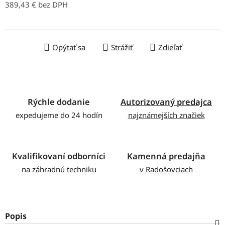
389,43 € bez DPH
Jednotková cena:
Opýtať sa
Strážiť
Zdieľať
Rýchle dodanie
Autorizovaný predajca
expedujeme do 24 hodín
najznámejších značiek
Kvalifikovaní odborníci
Kamenná predajňa
na záhradnú techniku
v Radošovciach
Popis