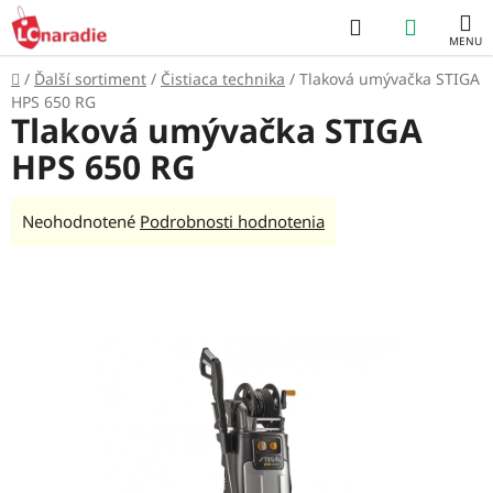
Prejsť
Hľadať
NÁKUP
na
obsah
KOŠÍK
Domov
/
Ďalší sortiment
/
Čistiaca technika
/
Tlaková umývačka STIGA
HPS 650 RG
Tlaková umývačka STIGA
HPS 650 RG
Priemerné
Neohodnotené
Podrobnosti hodnotenia
hodnotenie
produktu
je
0,0
z
5
hviezdičiek.