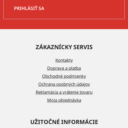
PRIHLÁSIŤ SA
Z
á
ZÁKAZNÍCKY SERVIS
p
ä
Kontakty
t
Doprava a platba
i
Obchodné podmienky
e
Ochrana osobných údajov
Reklamácia a vrátenie tovaru
Moja objednávka
UŽITOČNÉ INFORMÁCIE