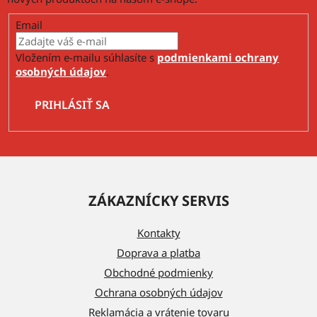
Email
Vložením e-mailu súhlasíte s
podmienkami ochrany
osobných údajov
.
PRIHLÁSIŤ SA
Z
á
ZÁKAZNÍCKY SERVIS
p
ä
Kontakty
t
Doprava a platba
i
Obchodné podmienky
e
Ochrana osobných údajov
Reklamácia a vrátenie tovaru