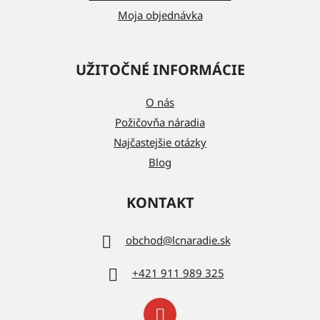
Moja objednávka
UŽITOČNÉ INFORMÁCIE
O nás
Požičovňa náradia
Najčastejšie otázky
Blog
KONTAKT
obchod
@
lcnaradie.sk
+421 911 989 325