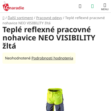
Prejsť
Hľadať
NÁKUP
na
obsah
KOŠÍK
Domov
/
Ďalší sortiment
/
Pracovné odevy
/
Teplé reflexné pracovné
nohavice NEO VISIBILITY žltá
Teplé reflexné pracovné
nohavice NEO VISIBILITY
žltá
Priemerné
Neohodnotené
Podrobnosti hodnotenia
hodnotenie
produktu
je
0,0
z
5
hviezdičiek.