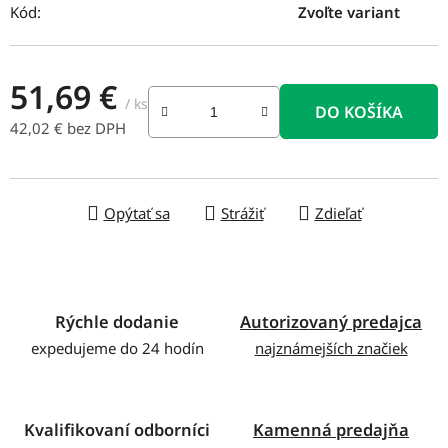
Kód:
Zvoľte variant
51,69 €
/ ks
DO KOŠÍKA
42,02 € bez DPH
Jednotková cena:
Opýtať sa
Strážiť
Zdieľať
Rýchle dodanie
Autorizovaný predajca
expedujeme do 24 hodín
najznámejších značiek
Kvalifikovaní odborníci
Kamenná predajňa