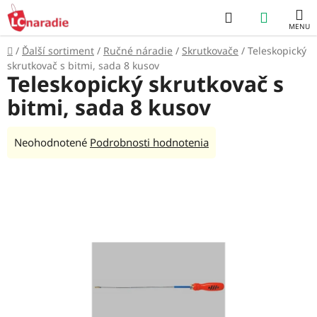
Prejsť
Hľadať
NÁKUP
na
obsah
KOŠÍK
Domov
/
Ďalší sortiment
/
Ručné náradie
/
Skrutkovače
/
Teleskopický
skrutkovač s bitmi, sada 8 kusov
Teleskopický skrutkovač s
bitmi, sada 8 kusov
Priemerné
Neohodnotené
Podrobnosti hodnotenia
hodnotenie
produktu
je
0,0
z
5
hviezdičiek.