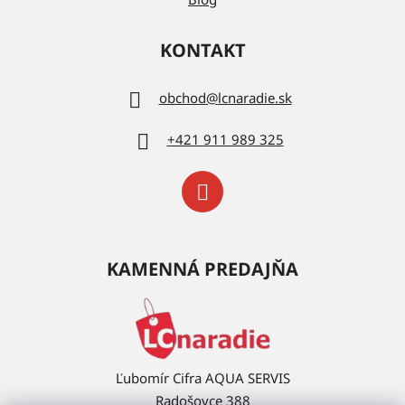
KONTAKT
obchod
@
lcnaradie.sk
+421 911 989 325
KAMENNÁ PREDAJŇA
Ľubomír Cifra AQUA SERVIS
Radošovce 388