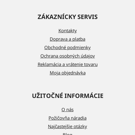
Z
á
ZÁKAZNÍCKY SERVIS
p
ä
Kontakty
t
Doprava a platba
i
Obchodné podmienky
e
Ochrana osobných údajov
Reklamácia a vrátenie tovaru
Moja objednávka
UŽITOČNÉ INFORMÁCIE
O nás
Požičovňa náradia
Najčastejšie otázky
Blog