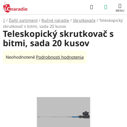
Prejsť
Hľadať
NÁKUP
na
obsah
KOŠÍK
Domov
/
Ďalší sortiment
/
Ručné náradie
/
Skrutkovače
/
Teleskopický
skrutkovač s bitmi, sada 20 kusov
Teleskopický skrutkovač s
bitmi, sada 20 kusov
Priemerné
Neohodnotené
Podrobnosti hodnotenia
hodnotenie
produktu
je
0,0
z
5
hviezdičiek.