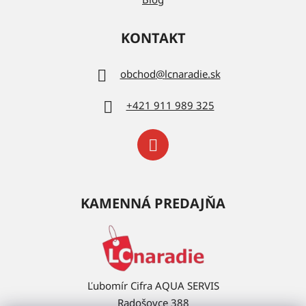
KONTAKT
obchod
@
lcnaradie.sk
+421 911 989 325
KAMENNÁ PREDAJŇA
Ľubomír Cifra AQUA SERVIS
Radošovce 388