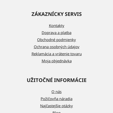
Z
á
ZÁKAZNÍCKY SERVIS
p
ä
Kontakty
t
Doprava a platba
i
Obchodné podmienky
e
Ochrana osobných údajov
Reklamácia a vrátenie tovaru
Moja objednávka
UŽITOČNÉ INFORMÁCIE
O nás
Požičovňa náradia
Najčastejšie otázky
Blog