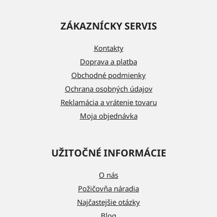
Z
á
ZÁKAZNÍCKY SERVIS
p
ä
Kontakty
t
Doprava a platba
i
Obchodné podmienky
e
Ochrana osobných údajov
Reklamácia a vrátenie tovaru
Moja objednávka
UŽITOČNÉ INFORMÁCIE
O nás
Požičovňa náradia
Najčastejšie otázky
Blog