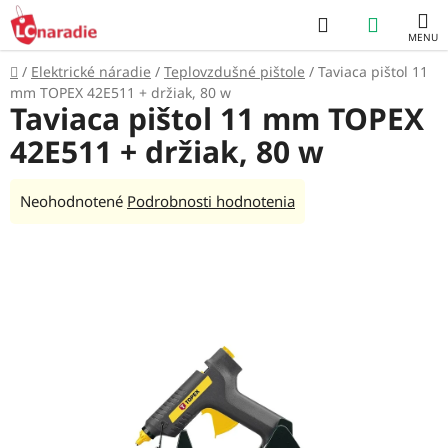
Prejsť
Hľadať
NÁKUP
na
obsah
KOŠÍK
Domov
/
Elektrické náradie
/
Teplovzdušné pištole
/
Taviaca pištol 11
mm TOPEX 42E511 + držiak, 80 w
Taviaca pištol 11 mm TOPEX
42E511 + držiak, 80 w
Priemerné
Neohodnotené
Podrobnosti hodnotenia
hodnotenie
produktu
je
0,0
z
5
hviezdičiek.