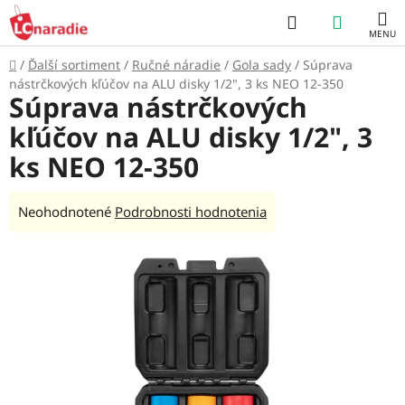
Prejsť
Hľadať
NÁKUP
na
obsah
KOŠÍK
Domov
/
Ďalší sortiment
/
Ručné náradie
/
Gola sady
/
Súprava
nástrčkových kľúčov na ALU disky 1/2", 3 ks NEO 12-350
Súprava nástrčkových
kľúčov na ALU disky 1/2", 3
ks NEO 12-350
Priemerné
Neohodnotené
Podrobnosti hodnotenia
hodnotenie
produktu
je
0,0
z
5
hviezdičiek.