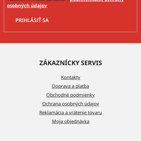
osobných údajov
.
PRIHLÁSIŤ SA
Z
á
ZÁKAZNÍCKY SERVIS
p
ä
Kontakty
t
Doprava a platba
i
Obchodné podmienky
e
Ochrana osobných údajov
Reklamácia a vrátenie tovaru
Moja objednávka