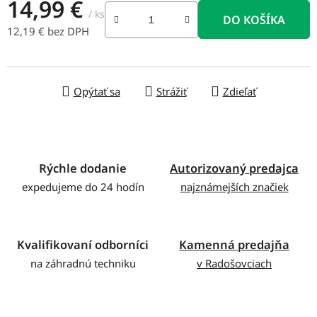
14,99 €
/ ks
DO KOŠÍKA
12,19 € bez DPH
Jednotková cena:
Opýtať sa
Strážiť
Zdieľať
Rýchle dodanie
Autorizovaný predajca
expedujeme do 24 hodín
najznámejších značiek
Kvalifikovaní odborníci
Kamenná predajňa
na záhradnú techniku
v Radošovciach