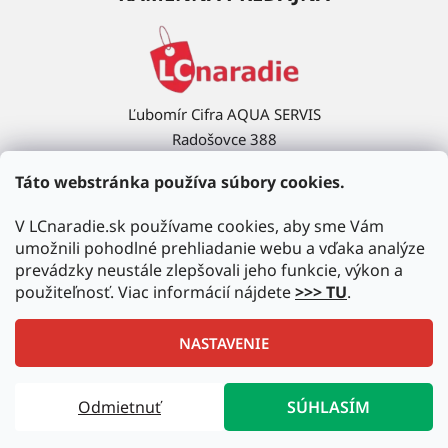
Ľubomír Cifra AQUA SERVIS
Radošovce 388
908 63 Radošovce
Táto webstránka používa súbory cookies.
Ukázať na mape →
V LCnaradie.sk používame cookies, aby sme Vám
umožnili pohodlné prehliadanie webu a vďaka analýze
prevádzky neustále zlepšovali jeho funkcie, výkon a
použiteľnosť. Viac informácií nájdete
>>> TU
.
NASTAVENIE
Vytvoril Shoptet
|
Upravil Balkys
Odmietnuť
SÚHLASÍM
Copyright 2026
LCnaradie.sk
. Všetky práva vyhradené.
Upraviť nastavenie cookies
Autorizovaný predajca najznámejších značiek!