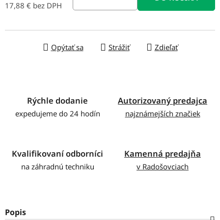
17,88 € bez DPH
Jednotková cena:
Opýtať sa
Strážiť
Zdieľať
Rýchle dodanie
Autorizovaný predajca
expedujeme do 24 hodín
najznámejších značiek
Kvalifikovaní odborníci
Kamenná predajňa
na záhradnú techniku
v Radošovciach
Popis