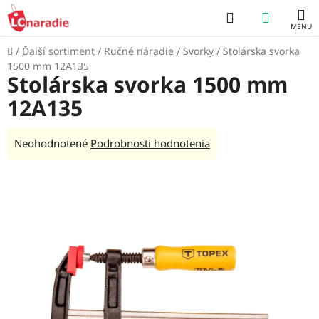
Prejsť
Hľadať
NÁKUP
na
obsah
KOŠÍK
Domov
/
Ďalší sortiment
/
Ručné náradie
/
Svorky
/
Stolárska svorka
1500 mm 12A135
Stolárska svorka 1500 mm
12A135
Priemerné
Neohodnotené
Podrobnosti hodnotenia
hodnotenie
produktu
je
0,0
z
5
hviezdičiek.