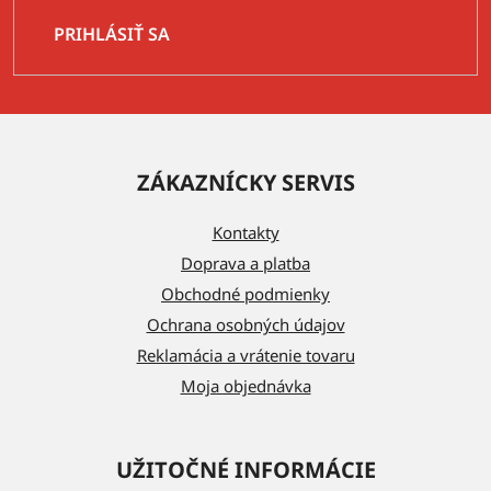
PRIHLÁSIŤ SA
Z
á
ZÁKAZNÍCKY SERVIS
p
ä
Kontakty
t
Doprava a platba
i
Obchodné podmienky
e
Ochrana osobných údajov
Reklamácia a vrátenie tovaru
Moja objednávka
UŽITOČNÉ INFORMÁCIE