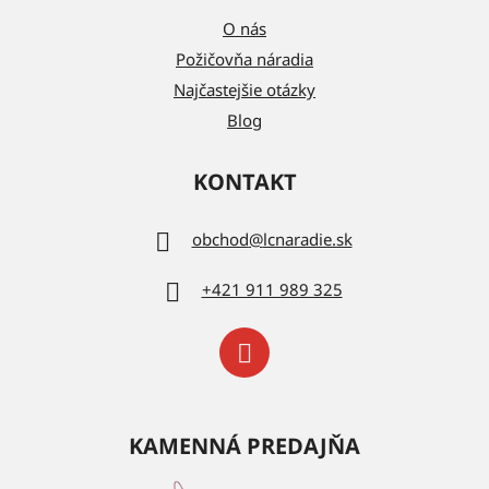
O nás
Požičovňa náradia
Najčastejšie otázky
Blog
KONTAKT
obchod
@
lcnaradie.sk
+421 911 989 325
KAMENNÁ PREDAJŇA