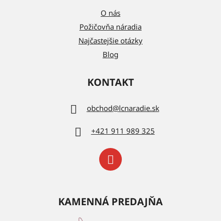
O nás
Požičovňa náradia
Najčastejšie otázky
Blog
KONTAKT
obchod
@
lcnaradie.sk
+421 911 989 325
KAMENNÁ PREDAJŇA