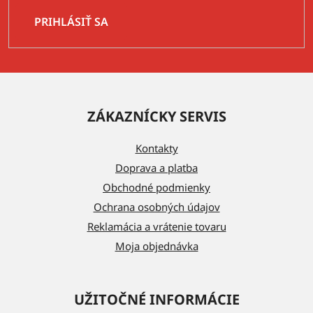
PRIHLÁSIŤ SA
Z
á
ZÁKAZNÍCKY SERVIS
p
ä
Kontakty
t
Doprava a platba
i
Obchodné podmienky
e
Ochrana osobných údajov
Reklamácia a vrátenie tovaru
Moja objednávka
UŽITOČNÉ INFORMÁCIE