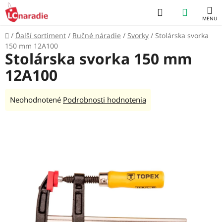
Prejsť
Hľadať
NÁKUP
na
obsah
KOŠÍK
Domov
/
Ďalší sortiment
/
Ručné náradie
/
Svorky
/
Stolárska svorka
150 mm 12A100
Stolárska svorka 150 mm
12A100
Priemerné
Neohodnotené
Podrobnosti hodnotenia
hodnotenie
produktu
je
0,0
z
5
hviezdičiek.