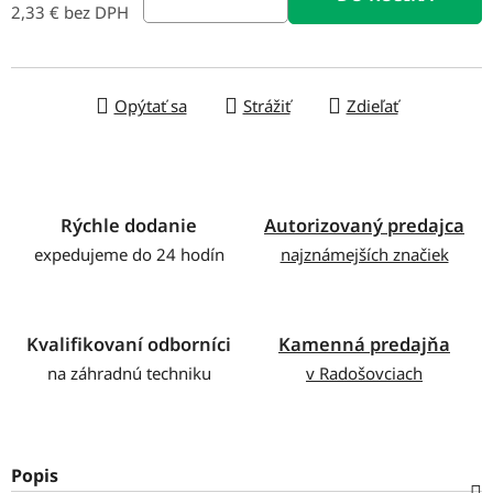
2,33 € bez DPH
Jednotková cena:
Opýtať sa
Strážiť
Zdieľať
Rýchle dodanie
Autorizovaný predajca
expedujeme do 24 hodín
najznámejších značiek
Kvalifikovaní odborníci
Kamenná predajňa
na záhradnú techniku
v Radošovciach
Popis