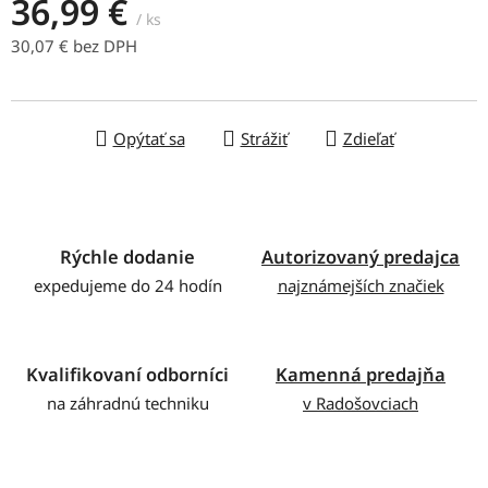
36,99 €
/ ks
30,07 € bez DPH
Jednotková cena:
Opýtať sa
Strážiť
Zdieľať
Rýchle dodanie
Autorizovaný predajca
expedujeme do 24 hodín
najznámejších značiek
Kvalifikovaní odborníci
Kamenná predajňa
na záhradnú techniku
v Radošovciach