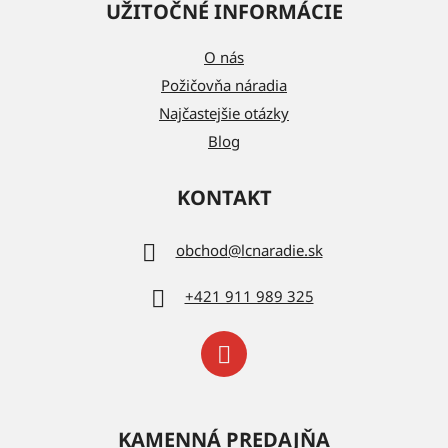
UŽITOČNÉ INFORMÁCIE
O nás
Požičovňa náradia
Najčastejšie otázky
Blog
KONTAKT
obchod
@
lcnaradie.sk
+421 911 989 325
KAMENNÁ PREDAJŇA