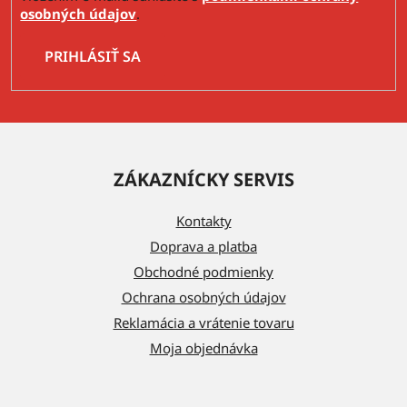
osobných údajov
.
PRIHLÁSIŤ SA
Z
á
ZÁKAZNÍCKY SERVIS
p
ä
Kontakty
t
Doprava a platba
i
Obchodné podmienky
e
Ochrana osobných údajov
Reklamácia a vrátenie tovaru
Moja objednávka