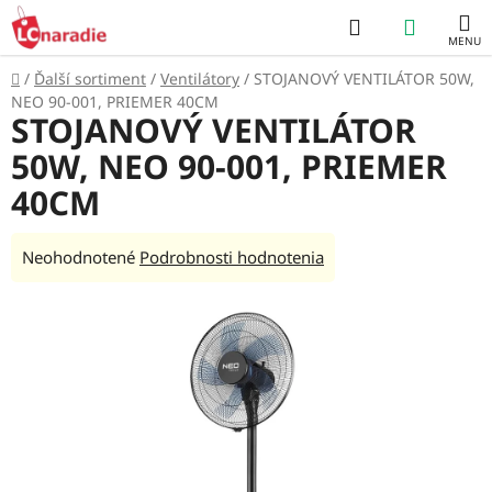
Prejsť
Hľadať
NÁKUP
na
obsah
KOŠÍK
Domov
/
Ďalší sortiment
/
Ventilátory
/
STOJANOVÝ VENTILÁTOR 50W,
NEO 90-001, PRIEMER 40CM
STOJANOVÝ VENTILÁTOR
50W, NEO 90-001, PRIEMER
40CM
Priemerné
Neohodnotené
Podrobnosti hodnotenia
hodnotenie
produktu
je
0,0
z
5
hviezdičiek.