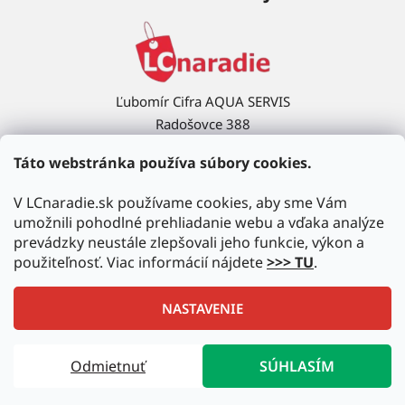
Ľubomír Cifra AQUA SERVIS
Radošovce 388
908 63 Radošovce
Táto webstránka používa súbory cookies.
Ukázať na mape →
V LCnaradie.sk používame cookies, aby sme Vám
umožnili pohodlné prehliadanie webu a vďaka analýze
prevádzky neustále zlepšovali jeho funkcie, výkon a
použiteľnosť. Viac informácií nájdete
>>> TU
.
NASTAVENIE
Vytvoril Shoptet
|
Upravil Balkys
Odmietnuť
SÚHLASÍM
Copyright 2026
LCnaradie.sk
. Všetky práva vyhradené.
Upraviť nastavenie cookies
Autorizovaný predajca najznámejších značiek!