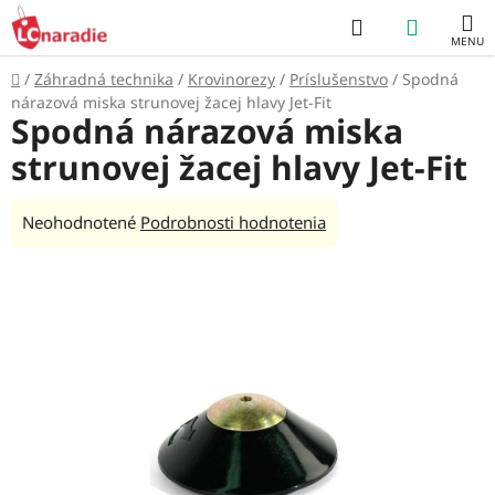
Prejsť
Hľadať
NÁKUP
na
obsah
KOŠÍK
Domov
/
Záhradná technika
/
Krovinorezy
/
Príslušenstvo
/
Spodná
nárazová miska strunovej žacej hlavy Jet-Fit
Spodná nárazová miska
strunovej žacej hlavy Jet-Fit
Priemerné
Neohodnotené
Podrobnosti hodnotenia
hodnotenie
produktu
je
0,0
z
5
hviezdičiek.