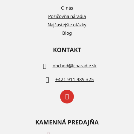
O nás
Požičovňa náradia
Najčastejšie otázky
Blog
KONTAKT
obchod
@
lcnaradie.sk
+421 911 989 325
KAMENNÁ PREDAJŇA