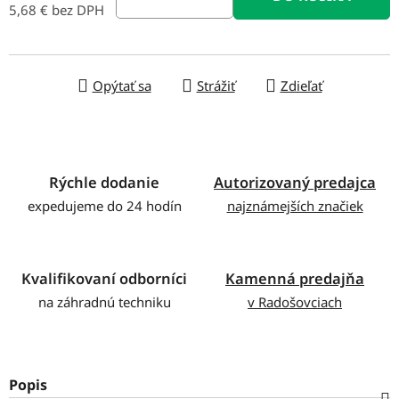
5,68 € bez DPH
Jednotková cena:
Opýtať sa
Strážiť
Zdieľať
Rýchle dodanie
Autorizovaný predajca
expedujeme do 24 hodín
najznámejších značiek
Kvalifikovaní odborníci
Kamenná predajňa
na záhradnú techniku
v Radošovciach
Popis