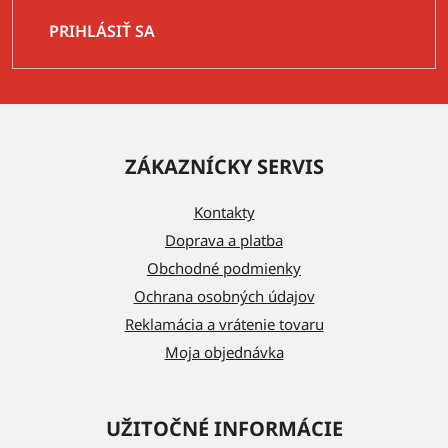
PRIHLÁSIŤ SA
Z
á
ZÁKAZNÍCKY SERVIS
p
ä
Kontakty
t
Doprava a platba
i
Obchodné podmienky
e
Ochrana osobných údajov
Reklamácia a vrátenie tovaru
Moja objednávka
UŽITOČNÉ INFORMÁCIE