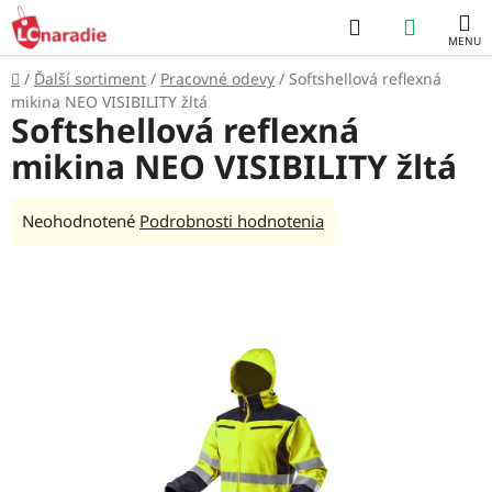
Prejsť
Hľadať
NÁKUP
na
obsah
KOŠÍK
Domov
/
Ďalší sortiment
/
Pracovné odevy
/
Softshellová reflexná
mikina NEO VISIBILITY žltá
Softshellová reflexná
mikina NEO VISIBILITY žltá
Priemerné
Neohodnotené
Podrobnosti hodnotenia
hodnotenie
produktu
je
0,0
z
5
hviezdičiek.