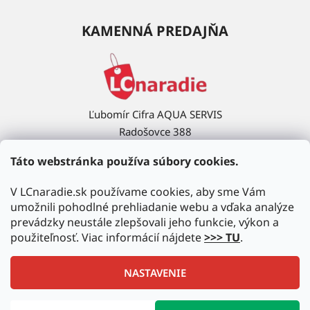
KAMENNÁ PREDAJŇA
Ľubomír Cifra AQUA SERVIS
Radošovce 388
908 63 Radošovce
Táto webstránka používa súbory cookies.
Ukázať na mape →
V LCnaradie.sk používame cookies, aby sme Vám
umožnili pohodlné prehliadanie webu a vďaka analýze
prevádzky neustále zlepšovali jeho funkcie, výkon a
použiteľnosť. Viac informácií nájdete
>>> TU
.
NASTAVENIE
Vytvoril Shoptet
|
Upravil Balkys