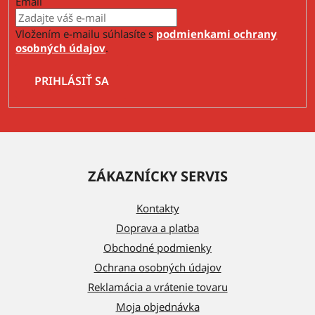
Email
Vložením e-mailu súhlasíte s
podmienkami ochrany
osobných údajov
.
PRIHLÁSIŤ SA
Z
á
ZÁKAZNÍCKY SERVIS
p
ä
Kontakty
t
Doprava a platba
i
Obchodné podmienky
e
Ochrana osobných údajov
Reklamácia a vrátenie tovaru
Moja objednávka