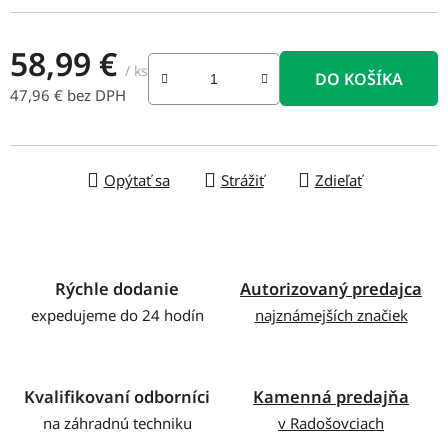
58,99 €
/ ks
DO KOŠÍKA
47,96 € bez DPH
Jednotková cena:
Opýtať sa
Strážiť
Zdieľať
Rýchle dodanie
Autorizovaný predajca
expedujeme do 24 hodín
najznámejších značiek
Kvalifikovaní odborníci
Kamenná predajňa
na záhradnú techniku
v Radošovciach