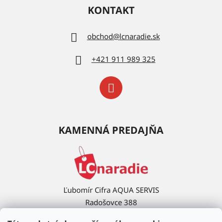
KONTAKT
obchod
@
lcnaradie.sk
+421 911 989 325
KAMENNÁ PREDAJŇA
Ľubomír Cifra AQUA SERVIS
Radošovce 388
908 63 Radošovce