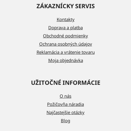
á
ZÁKAZNÍCKY SERVIS
p
ä
Kontakty
t
Doprava a platba
i
Obchodné podmienky
e
Ochrana osobných údajov
Reklamácia a vrátenie tovaru
Moja objednávka
UŽITOČNÉ INFORMÁCIE
O nás
Požičovňa náradia
Najčastejšie otázky
Blog