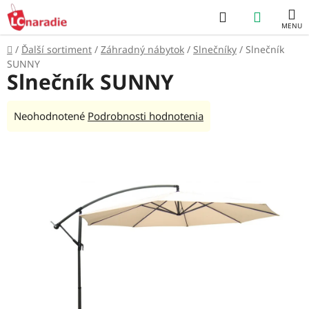
Prejsť
Hľadať
NÁKUP
na
obsah
KOŠÍK
Domov
/
Ďalší sortiment
/
Záhradný nábytok
/
Slnečníky
/
Slnečník
SUNNY
Slnečník SUNNY
Priemerné
Neohodnotené
Podrobnosti hodnotenia
hodnotenie
produktu
je
0,0
z
5
hviezdičiek.