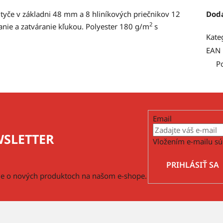
tyče v základni 48 mm a 8 hliníkových priečnikov 12
Dod
2
nie a zatváranie kľukou. Polyester 180 g/m
s
Kate
EAN
P
Email
SLETTER
Vložením e-mailu sú
PRIHLÁSIŤ SA
cie o nových produktoch na našom e-shope.