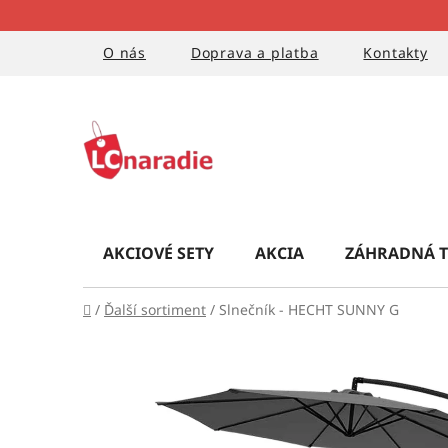
Prejsť
na
obsah
O nás
Doprava a platba
Kontakty
AKCIOVÉ SETY
AKCIA
ZÁHRADNÁ T
Domov
/
Ďalší sortiment
/
Slnečník - HECHT SUNNY G