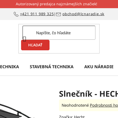
Autorizovaný predajca najznámejších značiek!
+421 911 989 325
|
obchod@lcnaradie.sk
HĽADAŤ
ECHNIKA
STAVEBNÁ TECHNIKA
AKU NÁRADIE
Slnečník - HE
Priemerné
Neohodnotené
Podrobnosti ho
hodnotenie
Značka:
Hecht