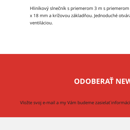
Hliníkový slnečník s priemerom 3 m s priemerom 
x 18 mm a krížovou základňou. Jednoduché otvára
ventiláciou.
Z
á
p
ODOBERAŤ NEW
ä
t
i
Vložte svoj e-mail a my Vám budeme zasielať informá
e