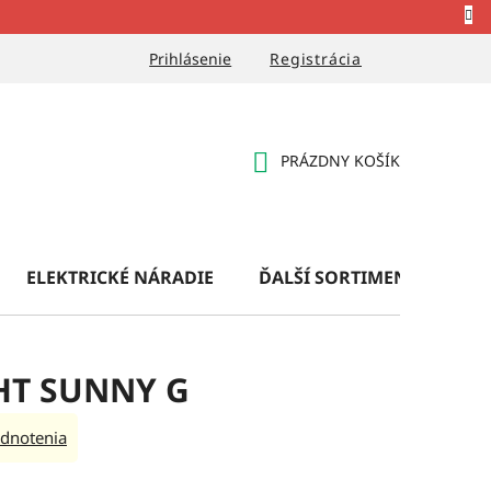
Prihlásenie
Registrácia
PRÁZDNY KOŠÍK
NÁKUPNÝ
KOŠÍK
ELEKTRICKÉ NÁRADIE
ĎALŠÍ SORTIMENT
OB
CHT SUNNY G
dnotenia