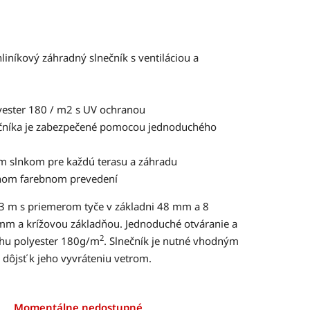
liníkový záhradný slnečník s ventiláciou a
yester 180 / m2 s UV ochranou
nečníka je zabezpečené pomocou jednoduchého
ým slnkom pre každú terasu a záhradu
nom farebnom prevedení
 3 m s priemerom tyče v základni 48 mm a 8
 mm a krížovou základňou. Jednoduché otváranie a
2
ahu polyester 180g/m
. Slnečník je nutné vhodným
dôjsť k jeho vyvráteniu vetrom.
Momentálne nedostupné