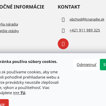
OČNÉ INFORMÁCIE
KONTAKT
obchod
@
lcnaradie.sk
vňa náradia
+421 911 989 325
ejšie otázky
ránka používa súbory cookies.
Odmietnuť
S
e.sk používame cookies, aby sme
li pohodlné prehliadanie webu a
ze prevádzky neustále zlepšovali
e, výkon a použiteľnosť. Viac
nájdete
>>> TU
.
NIE