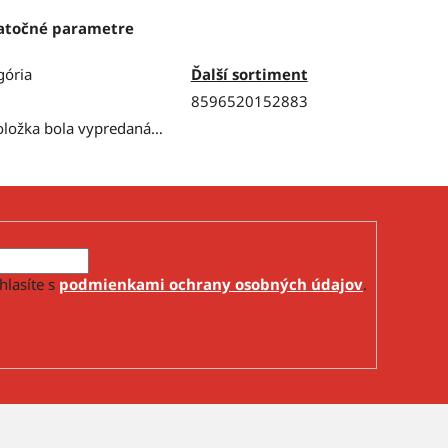
atočné parametre
gória
Ďalší sortiment
8596520152883
oložka bola vypredaná…
hlasíte s
podmienkami ochrany osobných údajov
.