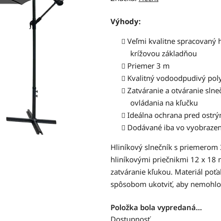
produktu
je
Výhody:
0,0
z
Veľmi kvalitne spracovaný h
5
krížovou základňou
hviezdičiek.
Priemer 3 m
Kvalitný vodoodpudivý pol
Zatváranie a otváranie sl
ovládania na kľučku
Ideálna ochrana pred ostr
Dodávané iba vo vyobraze
Hliníkový slnečník s priemerom
hliníkovými priečnikmi 12 x 18
zatváranie kľukou. Materiál poť
spôsobom ukotviť, aby nemohlo 
Položka bola vypredaná…
Dostupnosť