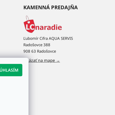
KAMENNÁ PREDAJŇA
Ľubomír Cifra AQUA SERVIS
Radošovce 388
908 63 Radošovce
Ukázať na mape →
ÚHLASÍM