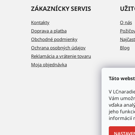
ZÁKAZNÍCKY SERVIS
UŽIT
Kontakty
O nás
Doprava a platba
Požičo
Obchodné podmienky
Najčast
Ochrana osobných údajov
Blog
Reklamácia a vrátenie tovaru
Moja objednávka
Táto webst
V LCnaradi
Vám umožni
vďaka analý
jeho funkci
informácií 
NASTAVE