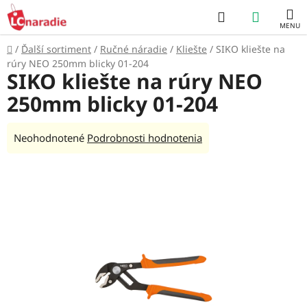
Prejsť
Hľadať
NÁKUP
na
obsah
KOŠÍK
Domov
/
Ďalší sortiment
/
Ručné náradie
/
Kliešte
/
SIKO kliešte na
rúry NEO 250mm blicky 01-204
SIKO kliešte na rúry NEO
250mm blicky 01-204
Priemerné
Neohodnotené
Podrobnosti hodnotenia
hodnotenie
produktu
je
0,0
z
5
hviezdičiek.