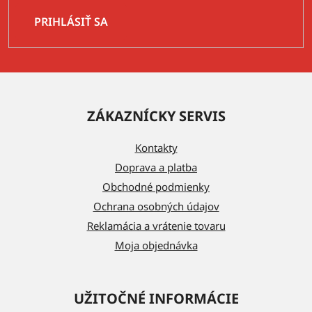
PRIHLÁSIŤ SA
Z
á
ZÁKAZNÍCKY SERVIS
p
ä
Kontakty
t
Doprava a platba
i
Obchodné podmienky
e
Ochrana osobných údajov
Reklamácia a vrátenie tovaru
Moja objednávka
UŽITOČNÉ INFORMÁCIE