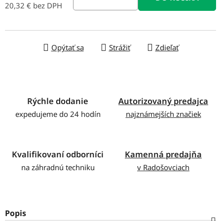
20,32 € bez DPH
Jednotková cena:
Opýtať sa
Strážiť
Zdieľať
Rýchle dodanie
Autorizovaný predajca
expedujeme do 24 hodín
najznámejších značiek
Kvalifikovaní odborníci
Kamenná predajňa
na záhradnú techniku
v Radošovciach
Popis