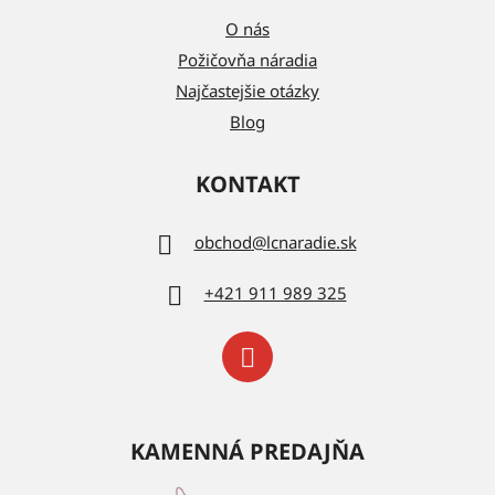
O nás
Požičovňa náradia
Najčastejšie otázky
Blog
KONTAKT
obchod
@
lcnaradie.sk
+421 911 989 325
KAMENNÁ PREDAJŇA