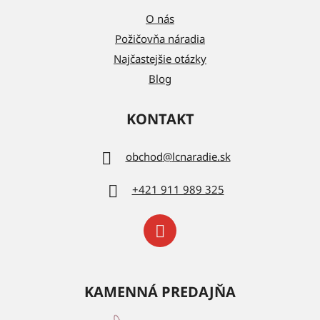
O nás
Požičovňa náradia
Najčastejšie otázky
Blog
KONTAKT
obchod
@
lcnaradie.sk
+421 911 989 325
KAMENNÁ PREDAJŇA