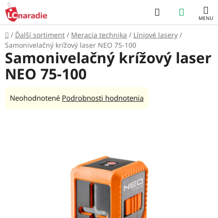
Prejsť
Hľadať
NÁKUP
na
obsah
KOŠÍK
Domov
/
Ďalší sortiment
/
Meracia technika
/
Líniové lasery
/
Samonivelačný krížový laser NEO 75-100
Samonivelačný krížový laser
NEO 75-100
Priemerné
Neohodnotené
Podrobnosti hodnotenia
hodnotenie
produktu
je
0,0
z
5
hviezdičiek.