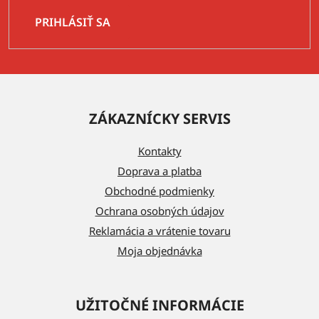
PRIHLÁSIŤ SA
Z
á
ZÁKAZNÍCKY SERVIS
p
ä
Kontakty
t
Doprava a platba
i
Obchodné podmienky
e
Ochrana osobných údajov
Reklamácia a vrátenie tovaru
Moja objednávka
UŽITOČNÉ INFORMÁCIE