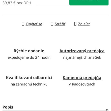
39,83 € bez DPH
Jednotková cena:
Opýtať sa
Strážiť
Zdieľať
Rýchle dodanie
Autorizovaný predajca
expedujeme do 24 hodín
najznámejších značiek
Kvalifikovaní odborníci
Kamenná predajňa
na záhradnú techniku
v Radošovciach
Popis