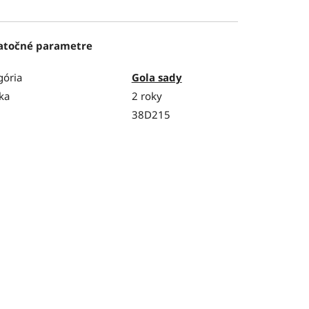
atočné parametre
gória
Gola sady
ka
2 roky
38D215