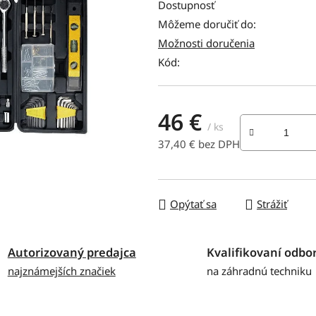
produktu
Dostupnosť
je
Môžeme doručiť do:
0,0
Možnosti doručenia
z
Kód:
5
hviezdičiek.
46 €
/ ks
37,40 € bez DPH
Jednotková cena:
Opýtať sa
Strážiť
Autorizovaný predajca
Kvalifikovaní odbor
najznámejších značiek
na záhradnú techniku