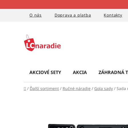
Prejsť
na
obsah
O nás
Doprava a platba
Kontakty
AKCIOVÉ SETY
AKCIA
ZÁHRADNÁ T
Domov
/
Ďalší sortiment
/
Ručné náradie
/
Gola sady
/
Sada 