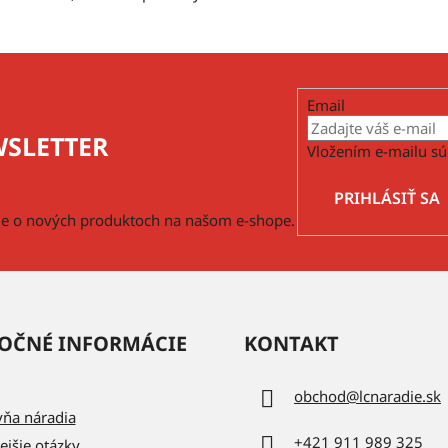
Email
SLETTER
Vložením e-mailu sú
PRIHLÁSIŤ SA
cie o nových produktoch na našom e-shope.
OČNÉ INFORMÁCIE
KONTAKT
obchod
@
lcnaradie.sk
vňa náradia
+421 911 989 325
ejšie otázky