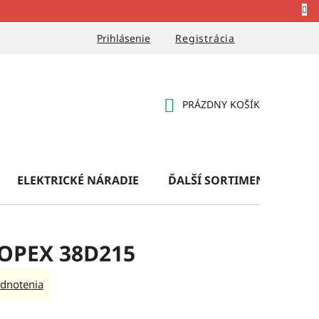
Prihlásenie
Registrácia
PRÁZDNY KOŠÍK
NÁKUPNÝ
KOŠÍK
ELEKTRICKÉ NÁRADIE
ĎALŠÍ SORTIMENT
OB
TOPEX 38D215
dnotenia