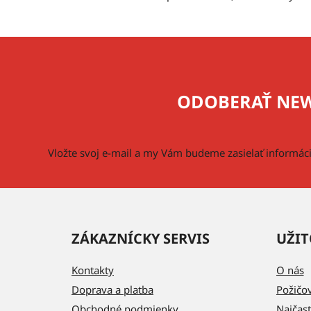
Z
á
p
ODOBERAŤ NEW
ä
t
i
Vložte svoj e-mail a my Vám budeme zasielať informá
e
ZÁKAZNÍCKY SERVIS
UŽIT
Kontakty
O nás
Doprava a platba
Požičo
Obchodné podmienky
Najčast