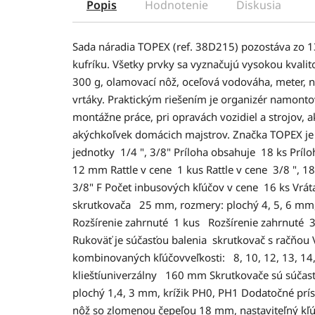
Popis
Hodnotenie
Diskusia
Sada náradia TOPEX (ref. 38D215) pozostáva zo 
kufríku. Všetky prvky sa vyznačujú vysokou kvalit
300 g, olamovací nôž, oceľová vodováha, meter, n
vrtáky. Praktickým riešením je organizér namont
montážne práce, pri opravách vozidiel a strojov, a
akýchkoľvek domácich majstrov. Značka TOPEX je
jednotky 1/4 ", 3/8" Príloha obsahuje 18 ks Príloha
12 mm Rattle v cene 1 kus Rattle v cene 3/8 ", 
3/8" F Počet inbusových kľúčov v cene 16 ks Vrát
skrutkovača 25 mm, rozmery: plochý 4, 5, 6 mm,
Rozšírenie zahrnuté 1 kus Rozšírenie zahrnuté 3
Rukoväť je súčasťou balenia skrutkovač s račňou
kombinovaných kľúčovveľkosti: 8, 10, 12, 13, 14,
klieštíuniverzálny 160 mm Skrutkovače sú súčasť
plochý 1,4, 3 mm, krížik PH0, PH1 Dodatočné prí
nôž so zlomenou čepeľou 18 mm, nastaviteľný kľú