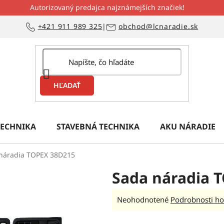
Autorizovaný predajca najznámejších značiek!
+421 911 989 325
|
obchod@lcnaradie.sk
HĽADAŤ
ECHNIKA
STAVEBNÁ TECHNIKA
AKU NÁRADIE
náradia TOPEX 38D215
Sada náradia 
Priemerné
Neohodnotené
Podrobnosti ho
hodnotenie