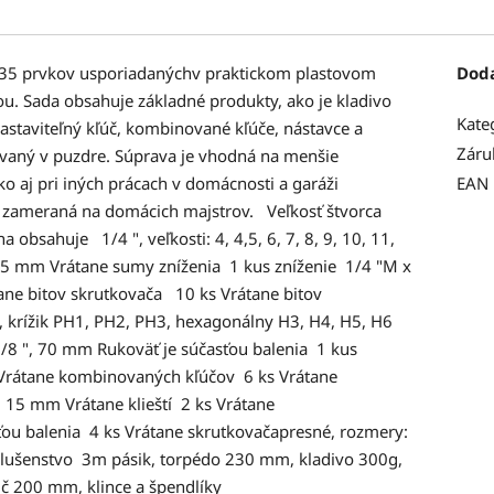
135 prvkov usporiadanýchv praktickom plastovom
Dod
ou. Sada obsahuje základné produkty, ako je kladivo
Kate
astaviteľný kľúč, kombinované kľúče, nástavce a
Záru
ovaný v puzdre. Súprava je vhodná na menšie
ko aj pri iných prácach v domácnosti a garáži
EAN
 zameraná na domácich majstrov. Veľkosť štvorca
 obsahuje 1/4 ", veľkosti: 4, 4,5, 6, 7, 8, 9, 10, 11,
185 mm Vrátane sumy zníženia 1 kus zníženie 1/4 "M x
ane bitov skrutkovača 10 ks Vrátane bitov
 krížik PH1, PH2, PH3, hexagonálny H3, H4, H5, H6
/8 ", 70 mm Rukoväť je súčasťou balenia 1 kus
 Vrátane kombinovaných kľúčov 6 ks Vrátane
 15 mm Vrátane klieští 2 ks Vrátane
ou balenia 4 ks Vrátane skrutkovačapresné, rozmery:
slušenstvo 3m pásik, torpédo 230 mm, kladivo 300g,
č 200 mm, klince a špendlíky