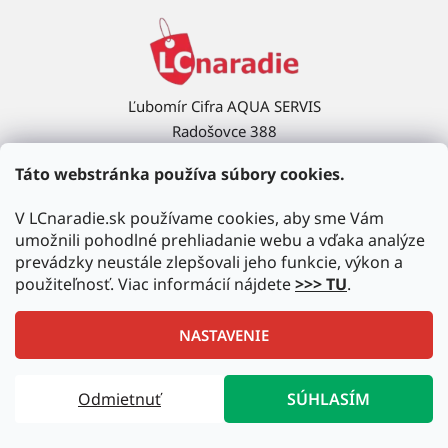
Ľubomír Cifra AQUA SERVIS
Radošovce 388
908 63 Radošovce
Táto webstránka používa súbory cookies.
Ukázať na mape →
V LCnaradie.sk používame cookies, aby sme Vám
umožnili pohodlné prehliadanie webu a vďaka analýze
prevádzky neustále zlepšovali jeho funkcie, výkon a
použiteľnosť. Viac informácií nájdete
>>> TU
.
NASTAVENIE
Vytvoril Shoptet
|
Upravil Balkys
Odmietnuť
SÚHLASÍM
Copyright 2026
LCnaradie.sk
. Všetky práva vyhradené.
Upraviť nastavenie cookies
Autorizovaný predajca najznámejších značiek!