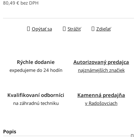
80,49 € bez DPH
Jednotková cena:
Opýtať sa
Strážiť
Zdieľať
Rýchle dodanie
Autorizovaný predajca
expedujeme do 24 hodín
najznámejších značiek
Kvalifikovaní odborníci
Kamenná predajňa
na záhradnú techniku
v Radošovciach
Popis