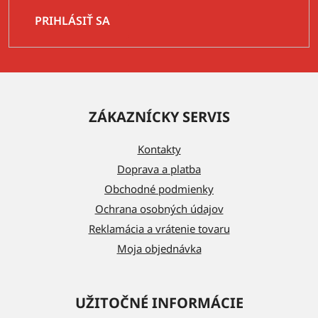
PRIHLÁSIŤ SA
Z
á
ZÁKAZNÍCKY SERVIS
p
ä
Kontakty
t
Doprava a platba
i
Obchodné podmienky
e
Ochrana osobných údajov
Reklamácia a vrátenie tovaru
Moja objednávka
UŽITOČNÉ INFORMÁCIE