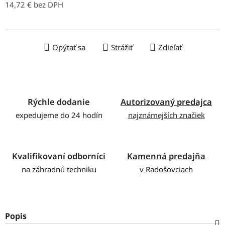
14,72 € bez DPH
Jednotková cena:
Opýtať sa
Strážiť
Zdieľať
Rýchle dodanie
Autorizovaný predajca
expedujeme do 24 hodín
najznámejších značiek
Kvalifikovaní odborníci
Kamenná predajňa
na záhradnú techniku
v Radošovciach
Popis