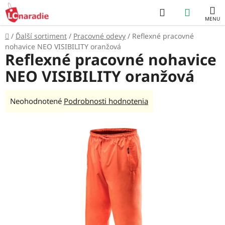
Prejsť
Hľadať
NÁKUP
na
obsah
KOŠÍK
Domov
/
Ďalší sortiment
/
Pracovné odevy
/
Reflexné pracovné
nohavice NEO VISIBILITY oranžová
Reflexné pracovné nohavice
NEO VISIBILITY oranžová
Priemerné
Neohodnotené
Podrobnosti hodnotenia
hodnotenie
produktu
je
0,0
z
5
hviezdičiek.