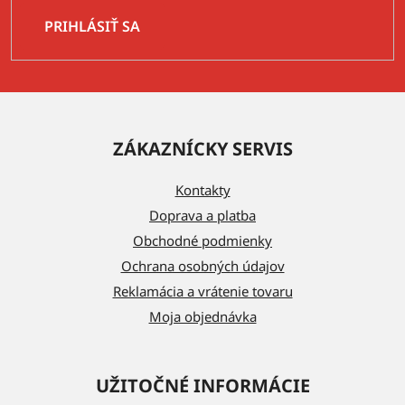
PRIHLÁSIŤ SA
Z
á
ZÁKAZNÍCKY SERVIS
p
ä
Kontakty
t
Doprava a platba
i
Obchodné podmienky
e
Ochrana osobných údajov
Reklamácia a vrátenie tovaru
Moja objednávka
UŽITOČNÉ INFORMÁCIE