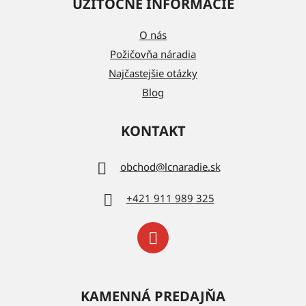
UŽITOČNÉ INFORMÁCIE
O nás
Požičovňa náradia
Najčastejšie otázky
Blog
KONTAKT
obchod
@
lcnaradie.sk
+421 911 989 325
KAMENNÁ PREDAJŇA