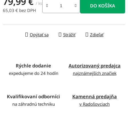
79,99 €
/ ks
DO KOŠÍKA
65,03 € bez DPH
Jednotková cena:
Opýtať sa
Strážiť
Zdieľať
Rýchle dodanie
Autorizovaný predajca
expedujeme do 24 hodín
najznámejších značiek
Kvalifikovaní odborníci
Kamenná predajňa
na záhradnú techniku
v Radošovciach