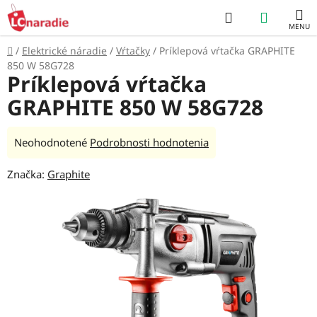
Prejsť
Hľadať
NÁKUP
na
obsah
KOŠÍK
Domov
/
Elektrické náradie
/
Vŕtačky
/
Príklepová vŕtačka GRAPHITE
850 W 58G728
Príklepová vŕtačka
GRAPHITE 850 W 58G728
Priemerné
Neohodnotené
Podrobnosti hodnotenia
hodnotenie
Značka:
Graphite
produktu
je
0,0
z
5
hviezdičiek.