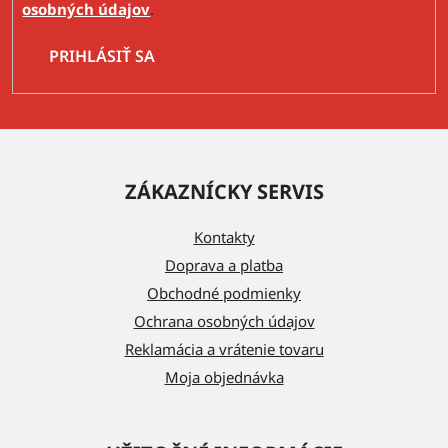
osobných údajov
.
PRIHLÁSIŤ SA
Z
á
ZÁKAZNÍCKY SERVIS
p
ä
Kontakty
t
Doprava a platba
i
Obchodné podmienky
e
Ochrana osobných údajov
Reklamácia a vrátenie tovaru
Moja objednávka