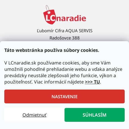
Ľubomír Cifra AQUA SERVIS
Radošovce 388
908 63 Radošovce
Táto webstránka používa súbory cookies.
Ukázať na mape →
V LCnaradie.sk používame cookies, aby sme Vám
umožnili pohodlné prehliadanie webu a vďaka analýze
prevádzky neustále zlepšovali jeho funkcie, výkon a
použiteľnosť. Viac informácií nájdete
>>> TU
.
NASTAVENIE
Vytvoril Shoptet
|
Upravil Balkys
Odmietnuť
SÚHLASÍM
Copyright 2026
LCnaradie.sk
. Všetky práva vyhradené.
Upraviť nastavenie cookies
Autorizovaný predajca najznámejších značiek!