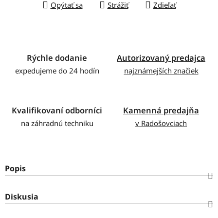
Opýtať sa
Strážiť
Zdieľať
Rýchle dodanie
Autorizovaný predajca
expedujeme do 24 hodín
najznámejších značiek
Kvalifikovaní odborníci
Kamenná predajňa
na záhradnú techniku
v Radošovciach
Popis
Diskusia