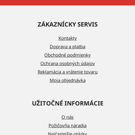
Z
á
ZÁKAZNÍCKY SERVIS
p
ä
Kontakty
t
Doprava a platba
i
Obchodné podmienky
e
Ochrana osobných údajov
Reklamácia a vrátenie tovaru
Moja objednávka
UŽITOČNÉ INFORMÁCIE
O nás
Požičovňa náradia
Najčastejšie otázky