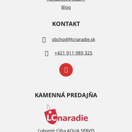
Blog
KONTAKT
obchod
@
lcnaradie.sk
+421 911 989 325
KAMENNÁ PREDAJŇA
Ľubomír Cifra AQUA SERVIS