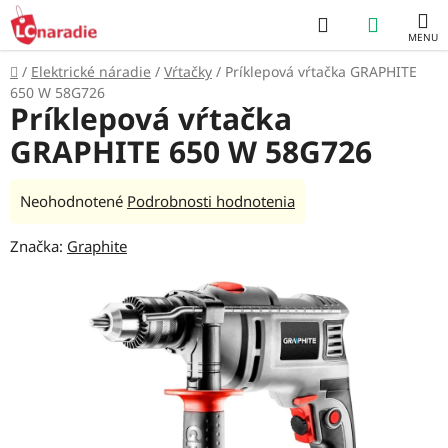
Prejsť
Hľadať
NÁKUP
na
obsah
KOŠÍK
Domov
/
Elektrické náradie
/
Vŕtačky
/
Príklepová vŕtačka GRAPHITE
650 W 58G726
Príklepová vŕtačka
GRAPHITE 650 W 58G726
Priemerné
Neohodnotené
Podrobnosti hodnotenia
hodnotenie
Značka:
Graphite
produktu
je
0,0
z
5
hviezdičiek.