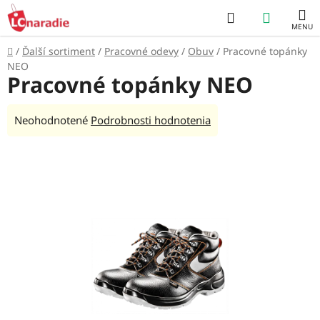
Prejsť
Hľadať
NÁKUP
na
obsah
KOŠÍK
Domov
/
Ďalší sortiment
/
Pracovné odevy
/
Obuv
/
Pracovné topánky
NEO
Pracovné topánky NEO
Priemerné
Neohodnotené
Podrobnosti hodnotenia
hodnotenie
produktu
je
0,0
z
5
hviezdičiek.