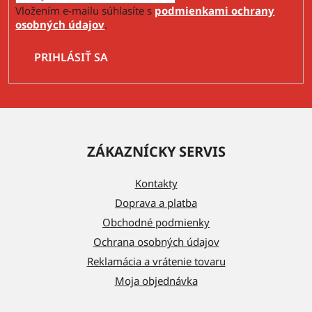
Vložením e-mailu súhlasíte s
podmienkami ochrany
osobných údajov
.
PRIHLÁSIŤ SA
Z
á
ZÁKAZNÍCKY SERVIS
p
ä
Kontakty
t
Doprava a platba
i
Obchodné podmienky
e
Ochrana osobných údajov
Reklamácia a vrátenie tovaru
Moja objednávka