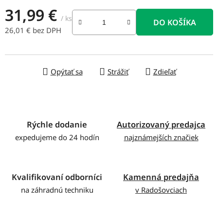
31,99 €
/ ks
DO KOŠÍKA
26,01 € bez DPH
Jednotková cena:
Opýtať sa
Strážiť
Zdieľať
Rýchle dodanie
Autorizovaný predajca
expedujeme do 24 hodín
najznámejších značiek
Kvalifikovaní odborníci
Kamenná predajňa
na záhradnú techniku
v Radošovciach