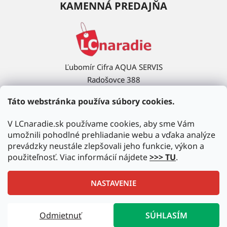
KAMENNÁ PREDAJŇA
Ľubomír Cifra AQUA SERVIS
Radošovce 388
908 63 Radošovce
Táto webstránka používa súbory cookies.
Ukázať na mape →
V LCnaradie.sk používame cookies, aby sme Vám
umožnili pohodlné prehliadanie webu a vďaka analýze
prevádzky neustále zlepšovali jeho funkcie, výkon a
použiteľnosť. Viac informácií nájdete
>>> TU
.
NASTAVENIE
Vytvoril Shoptet
|
Upravil Balkys
Odmietnuť
SÚHLASÍM
Copyright 2026
LCnaradie.sk
. Všetky práva vyhradené.