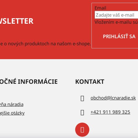
Email
SLETTER
Vložením e-mailu sú
PRIHLÁSIŤ SA
cie o nových produktoch na našom e-shope.
OČNÉ INFORMÁCIE
KONTAKT
obchod
@
lcnaradie.sk
vňa náradia
+421 911 989 325
ejšie otázky