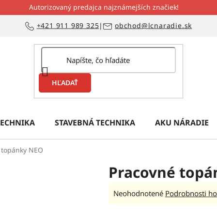
Autorizovaný predajca najznámejších značiek!
+421 911 989 325
|
obchod@lcnaradie.sk
HĽADAŤ
ECHNIKA
STAVEBNÁ TECHNIKA
AKU NÁRADIE
 topánky NEO
Pracovné topá
Priemerné
Neohodnotené
Podrobnosti ho
hodnotenie