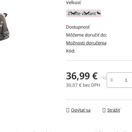
produktu
Veľkosť
je
0,0
z
Dostupnosť
5
Môžeme doručiť do:
hviezdičiek.
Možnosti doručenia
Kód:
36,99 €
/ ks
30,07 € bez DPH
Jednotková cena:
Opýtať sa
Strážiť