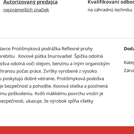
Autorizovaný predajca
Kvalifikovaní odbor
najznámejších značiek
na záhradnú techniku
é nástavce Protišmyková podrážka Reflexné pruhy
Dod
ebitiu Kovové pútka šnurovadiel Špička odolná
Kate
došva odolná voči olejom, benzínu a iným organickým
Záru
hranou počas práce. Zvršky vyrobené z vysoko
lu poskytujú dobré vetranie. Protišmyková podošva
e bezpečnosť a pohodlie. Kovová stielka a posilnená
ému poškodeniu. Kvôli mäkkému povrchu vnútri je
bezpečnosti, ukazuje, že výrobok spĺňa všetky