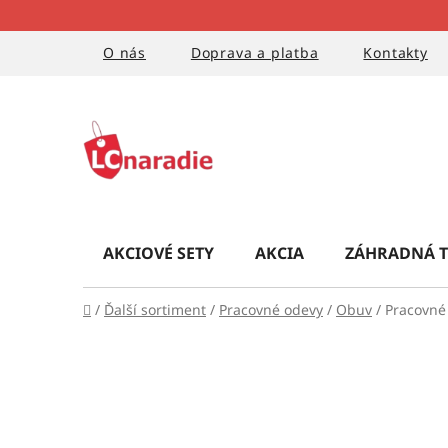
Prejsť
na
obsah
O nás
Doprava a platba
Kontakty
AKCIOVÉ SETY
AKCIA
ZÁHRADNÁ T
Domov
/
Ďalší sortiment
/
Pracovné odevy
/
Obuv
/
Pracovné