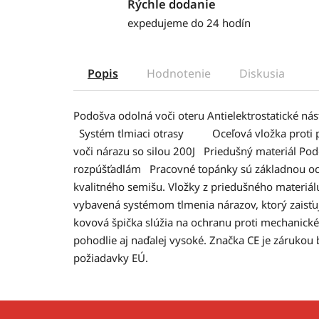
Rýchle dodanie
expedujeme do 24 hodín
Popis
Hodnotenie
Diskusia
Podošva odolná voči oteru Antielektrostatick
Systém tlmiaci otrasy Oceľová vložka proti pr
voči nárazu so silou 200J Priedušný materiál Po
rozpúšťadlám Pracovné topánky sú základnou oc
kvalitného semišu. Vložky z priedušného materiá
vybavená systémom tlmenia nárazov, ktorý zaisťuj
kovová špička slúžia na ochranu proti mechanick
pohodlie aj naďalej vysoké. Značka CE je zárukou 
požiadavky EÚ.
Z