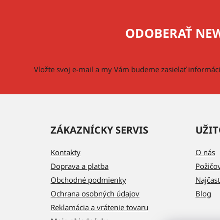
á
p
ODOBERAŤ NEW
ä
t
i
Vložte svoj e-mail a my Vám budeme zasielať informá
e
ZÁKAZNÍCKY SERVIS
UŽIT
Kontakty
O nás
Doprava a platba
Požičo
Obchodné podmienky
Najčast
Ochrana osobných údajov
Blog
Reklamácia a vrátenie tovaru