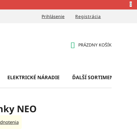
Prihlásenie
Registrácia
PRÁZDNY KOŠÍK
NÁKUPNÝ
KOŠÍK
ELEKTRICKÉ NÁRADIE
ĎALŠÍ SORTIMENT
OB
nky NEO
dnotenia