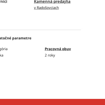
níci
Kamenná predajňa
v Radošovciach
atočné parametre
gória
Pracovná obuv
ka
2 roky